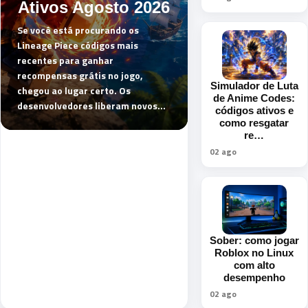
Ativos Agosto 2026
Se você está procurando os
Lineage Piece códigos mais
recentes para ganhar
recompensas grátis no jogo,
Simulador de Luta
chegou ao lugar certo. Os
de Anime Codes:
desenvolvedores liberam novos...
códigos ativos e
como resgatar
re…
02 ago
Sober: como jogar
Roblox no Linux
com alto
desempenho
02 ago