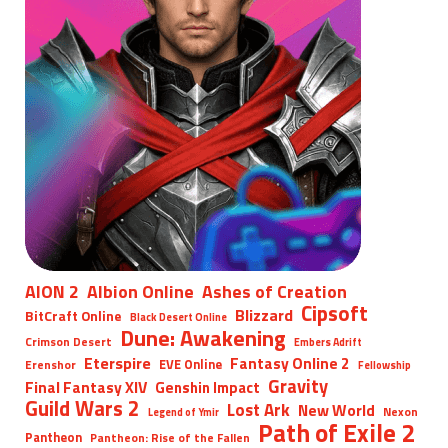
AION 2
Albion Online
Ashes of Creation
Cipsoft
Blizzard
BitCraft Online
Black Desert Online
Dune: Awakening
Crimson Desert
Embers Adrift
Eterspire
Fantasy Online 2
EVE Online
Erenshor
Fellowship
Gravity
Final Fantasy XIV
Genshin Impact
Guild Wars 2
Lost Ark
New World
Nexon
Legend of Ymir
Path of Exile 2
Pantheon
Pantheon: Rise of the Fallen