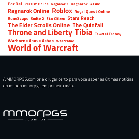
Pax Dei
Persist Online
Ragnarok LATAM
Ragnarok 3
Roblox
Ragnarok Online
Royal Quest Online
Stars Reach
RuneScape
Smite 2
Star Citizen
The Elder Scrolls Online
The Quinfall
Tibia
Throne and Liberty
Tower of Fantasy
Warborne Above Ashes
Warframe
World of Warcraft
A MMORPGS.com.br é o lugar certo para você saber as últimas notícias
do mundo mmorpgs em primeira mão.