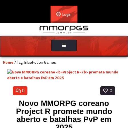
Login
Toggle
navigation
Home
/ Tag: BluePotion Games
0
0
Novo MMORPG coreano
Project R
promete mundo
aberto e batalhas PvP em
2025