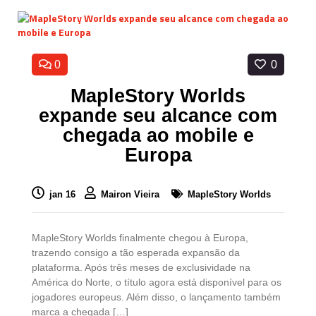
0
0
MapleStory Worlds
expande seu alcance com
chegada ao mobile e
Europa
jan 16
Mairon Vieira
MapleStory Worlds
MapleStory Worlds finalmente chegou à Europa,
trazendo consigo a tão esperada expansão da
plataforma. Após três meses de exclusividade na
América do Norte, o título agora está disponível para os
jogadores europeus. Além disso, o lançamento também
marca a chegada […]