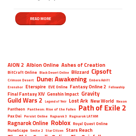
READ MORE
AION 2
Albion Online
Ashes of Creation
Cipsoft
Blizzard
BitCraft Online
Black Desert Online
Dune: Awakening
Crimson Desert
Embers Adrift
Eterspire
Fantasy Online 2
EVE Online
Erenshor
Fellowship
Gravity
Final Fantasy XIV
Genshin Impact
Guild Wars 2
Lost Ark
New World
Nexon
Legend of Ymir
Path of Exile 2
Pantheon
Pantheon: Rise of the Fallen
Pax Dei
Persist Online
Ragnarok LATAM
Ragnarok 3
Roblox
Ragnarok Online
Royal Quest Online
Stars Reach
RuneScape
Smite 2
Star Citizen