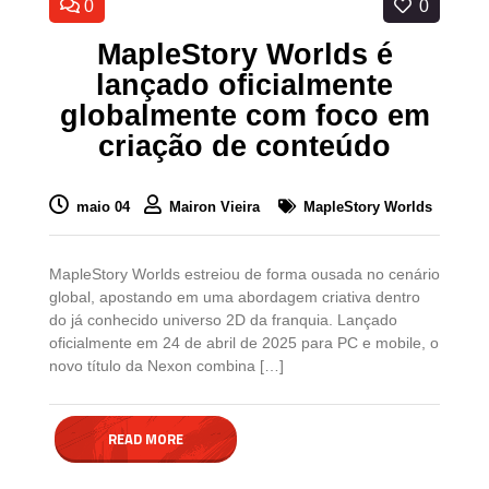
0
0
MapleStory Worlds é
lançado oficialmente
globalmente com foco em
criação de conteúdo
maio 04
Mairon Vieira
MapleStory Worlds
MapleStory Worlds estreiou de forma ousada no cenário
global, apostando em uma abordagem criativa dentro
do já conhecido universo 2D da franquia. Lançado
oficialmente em 24 de abril de 2025 para PC e mobile, o
novo título da Nexon combina […]
READ MORE