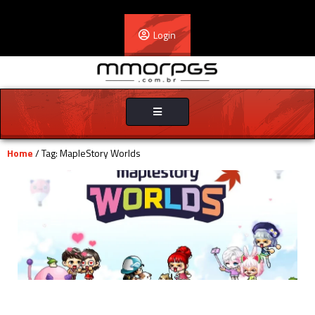
Login
Toggle
navigation
Home
/ Tag: MapleStory Worlds