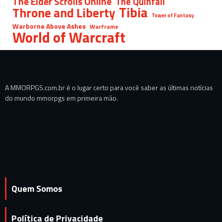
The Elder Scrolls Online
The Quinfall
Tibia
Throne and Liberty
Tower of Fantasy
Warborne Above Ashes
Warframe
World of Warcraft
A MMORPGS.com.br é o lugar certo para você saber as últimas notícias
do mundo mmorpgs em primeira mão.
Quem Somos
Política de Privacidade