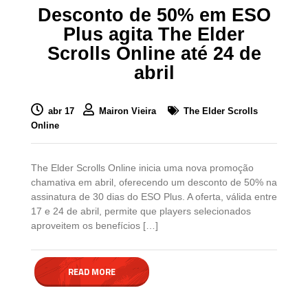
Desconto de 50% em ESO
Plus agita The Elder
Scrolls Online até 24 de
abril
abr 17
Mairon Vieira
The Elder Scrolls
Online
The Elder Scrolls Online inicia uma nova promoção
chamativa em abril, oferecendo um desconto de 50% na
assinatura de 30 dias do ESO Plus. A oferta, válida entre
17 e 24 de abril, permite que players selecionados
aproveitem os benefícios […]
READ MORE