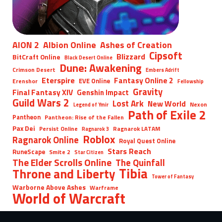
AION 2
Albion Online
Ashes of Creation
Cipsoft
Blizzard
BitCraft Online
Black Desert Online
Dune: Awakening
Crimson Desert
Embers Adrift
Eterspire
Fantasy Online 2
EVE Online
Erenshor
Fellowship
Gravity
Final Fantasy XIV
Genshin Impact
Guild Wars 2
Lost Ark
New World
Nexon
Legend of Ymir
Path of Exile 2
Pantheon
Pantheon: Rise of the Fallen
Pax Dei
Persist Online
Ragnarok LATAM
Ragnarok 3
Roblox
Ragnarok Online
Royal Quest Online
Stars Reach
RuneScape
Smite 2
Star Citizen
The Elder Scrolls Online
The Quinfall
Tibia
Throne and Liberty
Tower of Fantasy
Warborne Above Ashes
Warframe
World of Warcraft