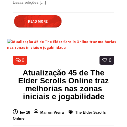
Essas edições […]
READ MORE
0
0
Atualização 45 de The
Elder Scrolls Online traz
melhorias nas zonas
iniciais e jogabilidade
fev 18
Mairon Vieira
The Elder Scrolls
Online