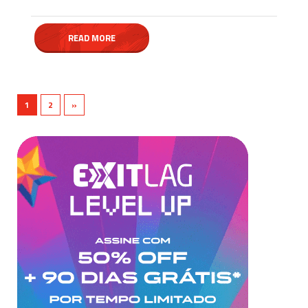
READ MORE
1
2
»