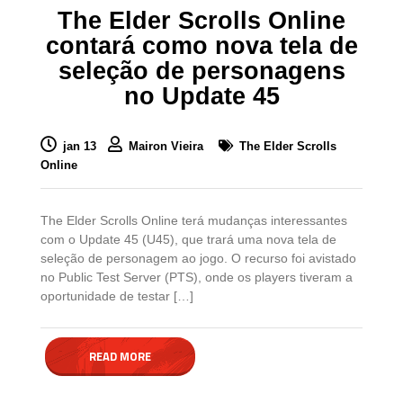
The Elder Scrolls Online
contará como nova tela de
seleção de personagens
no Update 45
jan 13
Mairon Vieira
The Elder Scrolls
Online
The Elder Scrolls Online terá mudanças interessantes
com o Update 45 (U45), que trará uma nova tela de
seleção de personagem ao jogo. O recurso foi avistado
no Public Test Server (PTS), onde os players tiveram a
oportunidade de testar […]
READ MORE