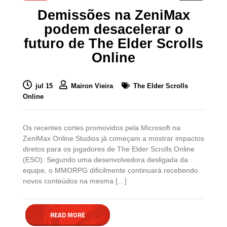
Demissões na ZeniMax
podem desacelerar o
futuro de The Elder Scrolls
Online
jul 15
Mairon Vieira
The Elder Scrolls
Online
Os recentes cortes promovidos pela Microsoft na
ZeniMax Online Studios já começam a mostrar impactos
diretos para os jogadores de The Elder Scrolls Online
(ESO). Segundo uma desenvolvedora desligada da
equipe, o MMORPG dificilmente continuará recebendo
novos conteúdos na mesma […]
READ MORE