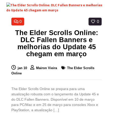
0
0
The Elder Scrolls Online:
DLC Fallen Banners e
melhorias do Update 45
chegam em março
jan 10
Mairon Vieira
The Elder Scrolls
Online
The Elder Scrolls Online se prepara para uma
atualização robusta com o lançamento da Update 45 e
do DLC Fallen Banners. Disponível em 10 de março
para PC/Mac e em 25 de março para consoles Xbox e
PlayStation, a atualização […]