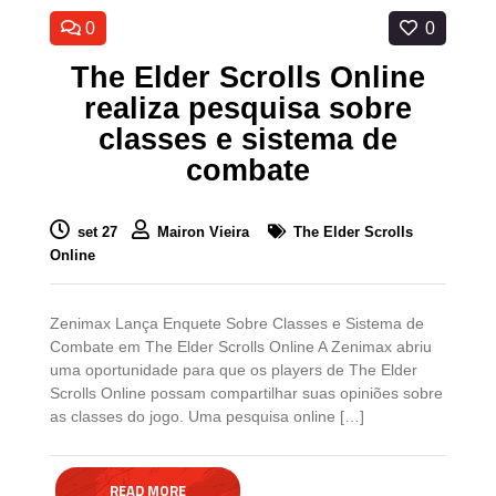
0
0
The Elder Scrolls Online
realiza pesquisa sobre
classes e sistema de
combate
set 27
Mairon Vieira
The Elder Scrolls
Online
Zenimax Lança Enquete Sobre Classes e Sistema de
Combate em The Elder Scrolls Online A Zenimax abriu
uma oportunidade para que os players de The Elder
Scrolls Online possam compartilhar suas opiniões sobre
as classes do jogo. Uma pesquisa online […]
READ MORE