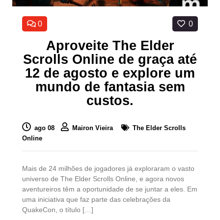
0
0
Aproveite The Elder
Scrolls Online de graça até
12 de agosto e explore um
mundo de fantasia sem
custos.
ago 08
Mairon Vieira
The Elder Scrolls
Online
Mais de 24 milhões de jogadores já exploraram o vasto
universo de The Elder Scrolls Online, e agora novos
aventureiros têm a oportunidade de se juntar a eles. Em
uma iniciativa que faz parte das celebrações da
QuakeCon, o título […]