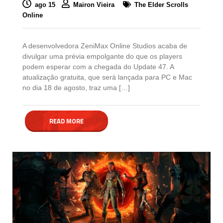
ago 15
Mairon Vieira
The Elder Scrolls
Online
A desenvolvedora ZeniMax Online Studios acaba de
divulgar uma prévia empolgante do que os players
podem esperar com a chegada do Update 47. A
atualização gratuita, que será lançada para PC e Mac
no dia 18 de agosto, traz uma […]
READ MORE