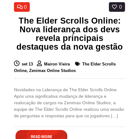
0
0
The Elder Scrolls Online:
Nova liderança dos devs
revela principais
destaques da nova gestão
set 13
Mairon Vieira
The Elder Scrolls
Online,
Zenimax Online Studios
Novidades na Liderança de The Elder Scrolls Online
Após uma significativa mudança de liderança e
realocação de cargos na Zenimax Online Studios, a
equipe de The Elder Scrolls Online realizou uma sessão
de perguntas e respostas para que os jogadores […]
READ MORE