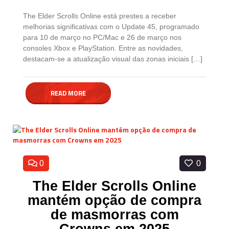
The Elder Scrolls Online está prestes a receber
melhorias significativas com o Update 45, programado
para 10 de março no PC/Mac e 26 de março nos
consoles Xbox e PlayStation. Entre as novidades,
destacam-se a atualização visual das zonas iniciais […]
READ MORE
0
0
The Elder Scrolls Online
mantém opção de compra
de masmorras com
Crowns em 2025