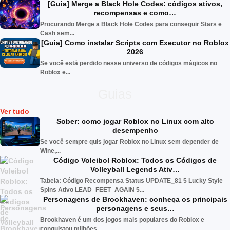
[Guia] Merge a Black Hole Codes: códigos ativos,
recompensas e como…
Procurando Merge a Black Hole Codes para conseguir Stars e
Cash sem...
[Guia] Como instalar Scripts com Executor no Roblox
2026
Se você está perdido nesse universo de códigos mágicos no
Roblox e...
Guias
Ver tudo
Sober: como jogar Roblox no Linux com alto
desempenho
Se você sempre quis jogar Roblox no Linux sem depender de
Wine,...
Código Voleibol Roblox: Todos os Códigos de
Volleyball Legends Ativ…
Tabela: Código Recompensa Status UPDATE_81 5 Lucky Style
Spins Ativo LEAD_FEET_AGAIN 5...
Personagens de Brookhaven: conheça os principais
personagens e seus…
Brookhaven é um dos jogos mais populares do Roblox e
conquistou milhões...