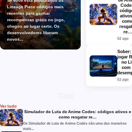
Se você está procurando os
Code
Lineage Piece códigos mais
códig
recentes para ganhar
ativos
recompensas grátis no jogo,
com
chegou ao lugar certo. Os
resga
re
desenvolvedores liberam
02 ago
novos...
Sober:
jogar 
no L
com 
desem
02 ago
Tudo
Ver tudo
Simulador de Luta de Anime Codes: códigos ativos e
como resgatar re…
Os Simulador de Luta de Anime Codes são uma das maneiras
mais...