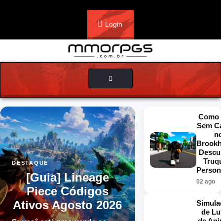
Login
Toggle
navigation
Como 
Sem C
n
Brookh
Descu
Truq
DESTAQUE
Person
[Guia] Lineage
02 ago
Piece Códigos
Ativos Agosto 2026
Simula
de Lu
de An