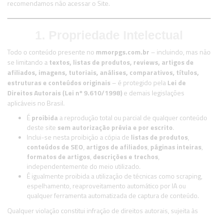
recomendamos não acessar o Site.
1. Propriedade Intelectual
Todo o conteúdo presente no
mmorpgs.com.br
– incluindo, mas não
se limitando a
textos, listas de produtos, reviews, artigos de
afiliados, imagens, tutoriais, análises, comparativos, títulos,
estruturas e conteúdos originais
– é protegido pela
Lei de
Direitos Autorais (Lei nº 9.610/1998)
e demais legislações
aplicáveis no Brasil.
É
proibida
a reprodução total ou parcial de qualquer conteúdo
deste site
sem autorização prévia e por escrito
.
Inclui-se nesta proibição a cópia de
listas de produtos
,
conteúdos de SEO
,
artigos de afiliados
,
páginas inteiras
,
formatos de artigos
,
descrições e trechos
,
independentemente do meio utilizado.
É igualmente proibida a utilização de técnicas como scraping,
espelhamento, reaproveitamento automático por IA ou
qualquer ferramenta automatizada de captura de conteúdo.
Qualquer violação constitui infração de direitos autorais, sujeita às