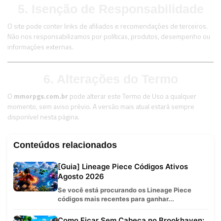
5. Isenção de Responsabilidade
O site pode conter links de afiliados e recomendações de terceiros.
Não nos responsabilizamos por políticas, produtos, desempenho ou
informações externas.
6. Alterações do Termo
O
mmorpgs.com.br
pode alterar este Termo de Uso a qualquer
momento, sem aviso prévio. A versão mais atual estará sempre
disponível nesta página.
Conteúdos relacionados
[Guia] Lineage Piece Códigos Ativos
Agosto 2026
Se você está procurando os Lineage Piece
códigos mais recentes para ganhar...
Como Ficar Sem Cabeça no Brookhaven: