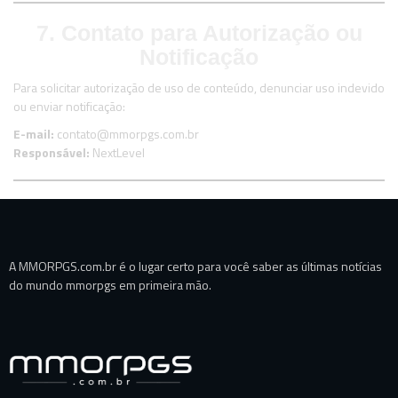
7. Contato para Autorização ou
Notificação
Para solicitar autorização de uso de conteúdo, denunciar uso indevido
ou enviar notificação:
E-mail:
contato@mmorpgs.com.br
Responsável:
NextLevel
A MMORPGS.com.br é o lugar certo para você saber as últimas notícias
do mundo mmorpgs em primeira mão.