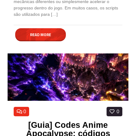
mecânicas diferentes ou simplesmente acelerar o
progresso dentro do jogo. Em muitos casos, os scripts
são utilizados para […]
READ MORE
0
0
[Guia] Codes Anime
Apocalypse: códigos