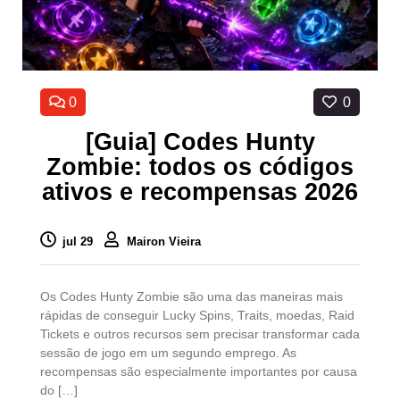
0
0
[Guia] Codes Hunty
Zombie: todos os códigos
ativos e recompensas 2026
jul 29
Mairon Vieira
Os Codes Hunty Zombie são uma das maneiras mais
rápidas de conseguir Lucky Spins, Traits, moedas, Raid
Tickets e outros recursos sem precisar transformar cada
sessão de jogo em um segundo emprego. As
recompensas são especialmente importantes por causa
do […]