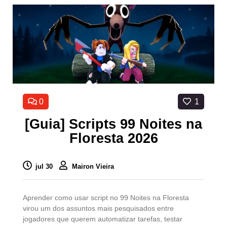
0
1
[Guia] Scripts 99 Noites na
Floresta 2026
jul 30
Mairon Vieira
Aprender como usar script no 99 Noites na Floresta
virou um dos assuntos mais pesquisados entre
jogadores que querem automatizar tarefas, testar