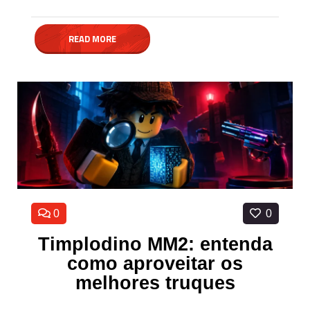
READ MORE
0
0
Timplodino MM2: entenda
como aproveitar os
melhores truques