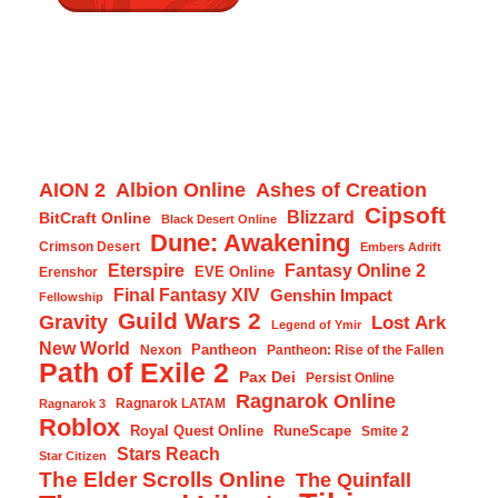
AION 2
Albion Online
Ashes of Creation
Cipsoft
Blizzard
BitCraft Online
Black Desert Online
Dune: Awakening
Crimson Desert
Embers Adrift
Eterspire
Fantasy Online 2
EVE Online
Erenshor
Final Fantasy XIV
Genshin Impact
Fellowship
Guild Wars 2
Gravity
Lost Ark
Legend of Ymir
New World
Pantheon
Nexon
Pantheon: Rise of the Fallen
Path of Exile 2
Pax Dei
Persist Online
Ragnarok Online
Ragnarok LATAM
Ragnarok 3
Roblox
Royal Quest Online
RuneScape
Smite 2
Stars Reach
Star Citizen
The Elder Scrolls Online
The Quinfall