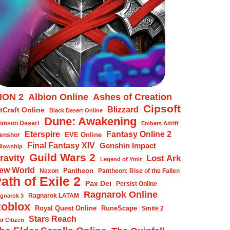
ION 2
Albion Online
Ashes of Creation
Cipsoft
Blizzard
tCraft Online
Black Desert Online
Dune: Awakening
imson Desert
Embers Adrift
Eterspire
Fantasy Online 2
EVE Online
enshor
Final Fantasy XIV
Genshin Impact
llowship
Guild Wars 2
ravity
Lost Ark
Legend of Ymir
ew World
Pantheon
Nexon
Pantheon: Rise of the Fallen
ath of Exile 2
Pax Dei
Persist Online
Ragnarok Online
Ragnarok LATAM
gnarok 3
oblox
Royal Quest Online
RuneScape
Smite 2
Stars Reach
ar Citizen