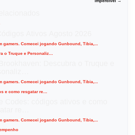
imperdível →
relacionados
Códigos Ativos Agosto 2026
 em gamers. Comecei jogando Gunbound, Tibia,...
rookhaven: Descubra o Truque e
sonaliz…
 em gamers. Comecei jogando Gunbound, Tibia,...
e Codes: códigos ativos e como
atar re…
 em gamers. Comecei jogando Gunbound, Tibia,...