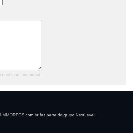
e next time I comment.
A MMORPGS.com.br faz parte do grupo NextLevel.