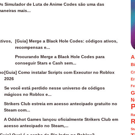
s Simulador de Luta de Anime Codes são uma das
aneiras mais...
[Guia] Merge a Black Hole Codes: códigos ativos,
recompensas e...
A
Procurando Merge a Black Hole Codes para
conseguir Stars e Cash sem...
Bi
[Guia] Como instalar Scripts com Executor no Roblox
Cr
2026
Er
Fe
Se você está perdido nesse universo de códigos
G
mágicos no Roblox e...
N
Strikers Club estreia em acesso antecipado gratuito no
P
Steam com...
Ra
A Oddshot Games lançou oficialmente Strikers Club em
R
acesso antecipado no Steam,...
St
[Guia] Qual é a senha do Rip Indra no Roblox?