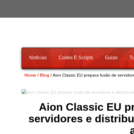
Notícias
Codes E Scripts
Guias
Tu
Home
/
Blog
/ Aion Classic EU prepara fusão de servidore
Aion Classic EU p
servidores e distrib