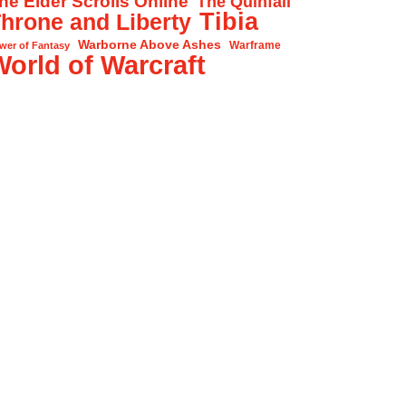
he Elder Scrolls Online
The Quinfall
Tibia
hrone and Liberty
Warborne Above Ashes
Warframe
wer of Fantasy
World of Warcraft