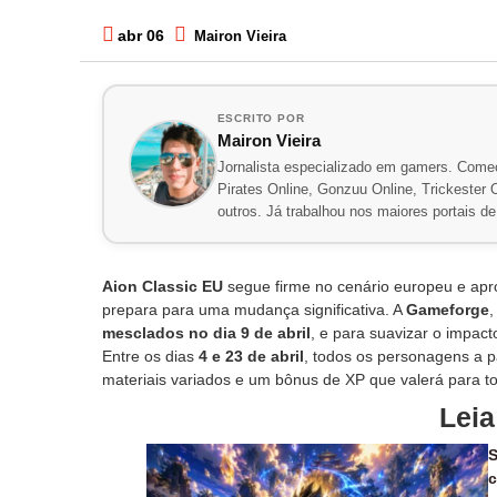
abr 06
Mairon Vieira
ESCRITO POR
Mairon Vieira
Jornalista especializado em gamers. Comec
Pirates Online, Gonzuu Online, Trickester On
outros. Já trabalhou nos maiores portais 
Aion Classic EU
segue firme no cenário europeu e apr
prepara para uma mudança significativa. A
Gameforge
,
mesclados no dia 9 de abril
, e para suavizar o impact
Entre os dias
4 e 23 de abril
, todos os personagens a p
materiais variados e um bônus de XP que valerá para t
Lei
S
c