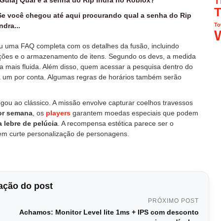
T
T
Se você chegou até aqui procurando qual a senha do Rip
ndra...
To
ou uma FAQ completa com os detalhes da fusão, incluindo
ções e o armazenamento de itens. Segundo os devs, a medida
cia mais fluida. Além disso, quem acessar a pesquisa dentro do
a um por conta. Algumas regras de horários também serão
gou ao clássico. A missão envolve capturar coelhos travessos
or semana
, os
players
garantem moedas especiais que podem
a lebre de pelúcia
. A recompensa estética parece ser o
em curte personalização de personagens.
ção do post
PRÓXIMO POST
Achamos: Monitor Level lite 1ms + IPS com desconto