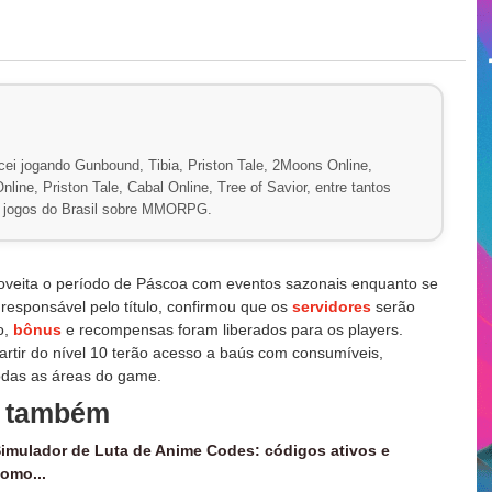
ei jogando Gunbound, Tibia, Priston Tale, 2Moons Online,
line, Priston Tale, Cabal Online, Tree of Savior, entre tantos
de jogos do Brasil sobre MMORPG.
oveita o período de Páscoa com eventos sazonais enquanto se
 responsável pelo título, confirmou que os
servidores
serão
o,
bônus
e recompensas foram liberados para os players.
artir do nível 10 terão acesso a baús com consumíveis,
odas as áreas do game.
a também
imulador de Luta de Anime Codes: códigos ativos e
omo...