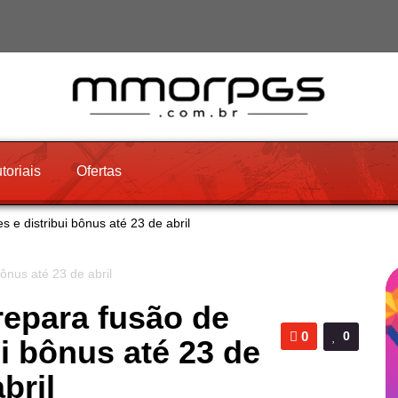
toriais
Ofertas
s e distribui bônus até 23 de abril
repara fusão de
0
0
ui bônus até 23 de
abril