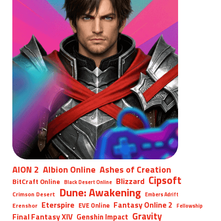
AION 2
Albion Online
Ashes of Creation
Cipsoft
Blizzard
BitCraft Online
Black Desert Online
Dune: Awakening
Crimson Desert
Embers Adrift
Eterspire
Fantasy Online 2
EVE Online
Erenshor
Fellowship
Gravity
Final Fantasy XIV
Genshin Impact