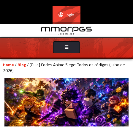
Login
Toggle
navigation
Home
/
Blog
/ [Guia] Codes Anime Siege: Todos os códigos (Julho de
2026)