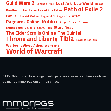
Guild Wars 2
Lost Ark
New World
Nexon
Legend of Ymir
Path of Exile 2
Pantheon
Pantheon: Rise of the Fallen
Pax Dei
Persist Online
Ragnarok LATAM
Ragnarok 3
Roblox
Ragnarok Online
Royal Quest Online
Stars Reach
RuneScape
Smite 2
Star Citizen
The Elder Scrolls Online
The Quinfall
Tibia
Throne and Liberty
Tower of Fantasy
Warborne Above Ashes
Warframe
World of Warcraft
A MMORPGS.com.br é o lugar certo para você saber as últimas notícias
do mundo mmorpgs em primeira mão.