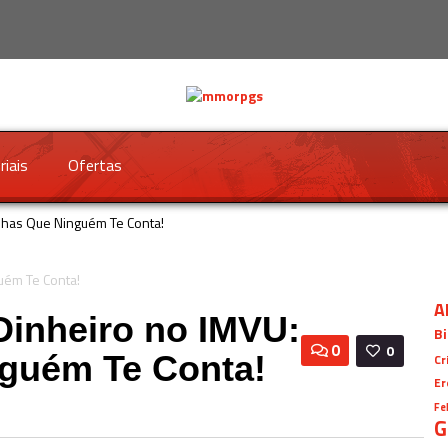
riais
Ofertas
nhas Que Ninguém Te Conta!
A
inheiro no IMVU:
Bi
0
0
guém Te Conta!
Cr
Er
Fe
G