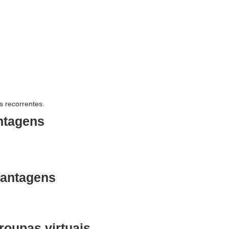
 recorrentes.
ntagens
antagens
oupas virtuais