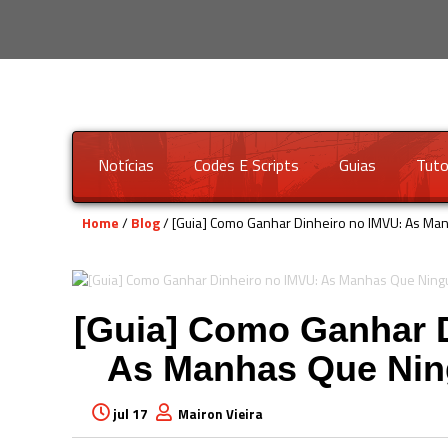
Notícias
Codes E Scripts
Guias
Tuto
Home
/
Blog
/ [Guia] Como Ganhar Dinheiro no IMVU: As Ma
[Guia] Como Ganhar D
As Manhas Que Nin
jul 17
Mairon Vieira