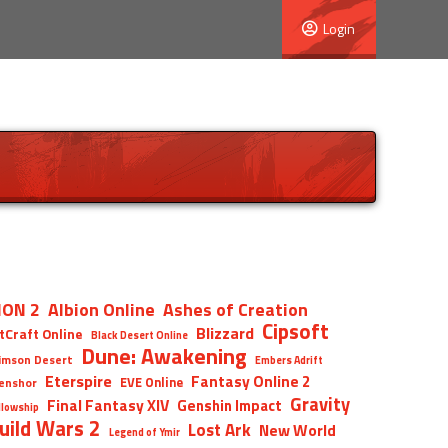
Login
ION 2
Albion Online
Ashes of Creation
Cipsoft
Blizzard
tCraft Online
Black Desert Online
Dune: Awakening
imson Desert
Embers Adrift
Eterspire
Fantasy Online 2
EVE Online
enshor
Gravity
Final Fantasy XIV
Genshin Impact
llowship
uild Wars 2
Lost Ark
New World
Legend of Ymir