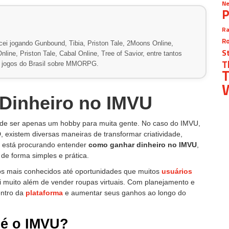
Ne
P
Ra
Ro
ei jogando Gunbound, Tibia, Priston Tale, 2Moons Online,
S
line, Priston Tale, Cabal Online, Tree of Savior, entre tantos
T
de jogos do Brasil sobre MMORPG.
T
W
Dinheiro no IMVU
u de ser apenas um hobby para muita gente. No caso do IMVU,
 existem diversas maneiras de transformar criatividade,
ê está procurando entender
como ganhar dinheiro no IMVU
,
 de forma simples e prática.
dos mais conhecidos até oportunidades que muitos
usuários
i muito além de vender roupas virtuais. Com planejamento e
entro da
plataforma
e aumentar seus ganhos ao longo do
 é o IMVU?