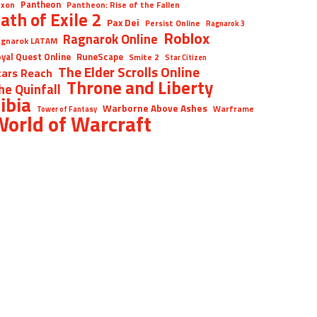
Pantheon
xon
Pantheon: Rise of the Fallen
ath of Exile 2
Pax Dei
Persist Online
Ragnarok 3
Roblox
Ragnarok Online
gnarok LATAM
yal Quest Online
RuneScape
Smite 2
Star Citizen
The Elder Scrolls Online
tars Reach
Throne and Liberty
he Quinfall
ibia
Warborne Above Ashes
Warframe
Tower of Fantasy
orld of Warcraft