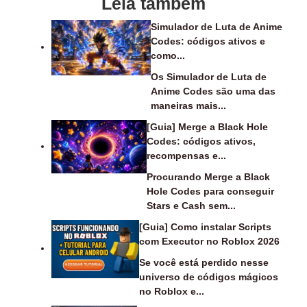
Leia também
Simulador de Luta de Anime
Codes: códigos ativos e
como...
Os Simulador de Luta de
Anime Codes são uma das
maneiras mais...
[Guia] Merge a Black Hole
Codes: códigos ativos,
recompensas e...
Procurando Merge a Black
Hole Codes para conseguir
Stars e Cash sem...
[Guia] Como instalar Scripts
com Executor no Roblox 2026
Se você está perdido nesse
universo de códigos mágicos
no Roblox e...