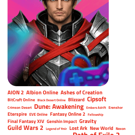
AION 2
Albion Online
Ashes of Creation
Cipsoft
Blizzard
BitCraft Online
Black Desert Online
Dune: Awakening
Crimson Desert
Erenshor
Embers Adrift
Eterspire
Fantasy Online 2
EVE Online
Fellowship
Gravity
Final Fantasy XIV
Genshin Impact
Guild Wars 2
Lost Ark
New World
Nexon
Legend of Ymir