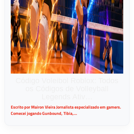
Código Voleibol Roblox: Todos
os Códigos de Volleyball
Legends Ativ…
Escrito por Mairon Vieira Jornalista especializado em gamers.
Comecei jogando Gunbound, Tibia,...