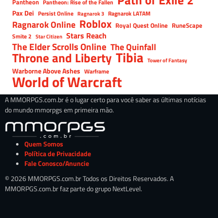
Path of Exile 2
Pantheon
Pantheon: Rise of the Fallen
Pax Dei
Persist Online
Ragnarok LATAM
Ragnarok 3
Roblox
Ragnarok Online
Royal Quest Online
RuneScape
Stars Reach
Smite 2
Star Citizen
The Elder Scrolls Online
The Quinfall
Tibia
Throne and Liberty
Tower of Fantasy
Warborne Above Ashes
Warframe
World of Warcraft
A MMORPGS.com.br é o lugar certo para você saber as últimas notícias
do mundo mmorpgs em primeira mão.
Quem Somos
Política de Privacidade
Fale Conosco/Anuncie
© 2026 MMORPGS.com.br Todos os Direitos Reservados. A
MMORPGS.com.br faz parte do grupo NextLevel.