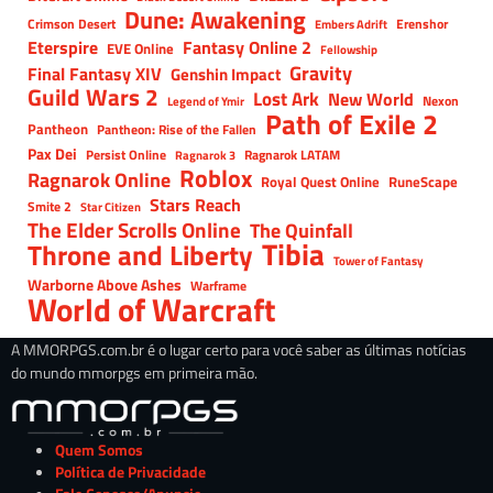
Dune: Awakening
Crimson Desert
Erenshor
Embers Adrift
Eterspire
Fantasy Online 2
EVE Online
Fellowship
Gravity
Final Fantasy XIV
Genshin Impact
Guild Wars 2
Lost Ark
New World
Nexon
Legend of Ymir
Path of Exile 2
Pantheon
Pantheon: Rise of the Fallen
Pax Dei
Persist Online
Ragnarok LATAM
Ragnarok 3
Roblox
Ragnarok Online
Royal Quest Online
RuneScape
Stars Reach
Smite 2
Star Citizen
The Elder Scrolls Online
The Quinfall
Tibia
Throne and Liberty
Tower of Fantasy
Warborne Above Ashes
Warframe
World of Warcraft
A MMORPGS.com.br é o lugar certo para você saber as últimas notícias
do mundo mmorpgs em primeira mão.
Quem Somos
Política de Privacidade