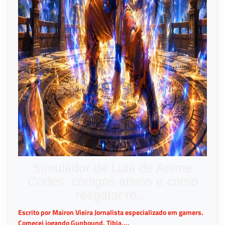
Simulador de Luta de Anime
Codes: códigos ativos e como
resgatar re…
Escrito por Mairon Vieira Jornalista especializado em gamers.
Comecei jogando Gunbound, Tibia,...