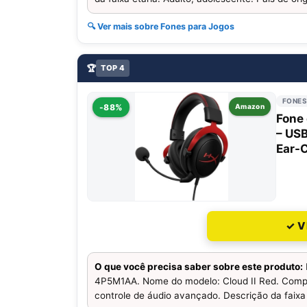
🔍 Ver mais sobre Fones para Jogos
🏆
TOP 4
FONES
-88%
Amazon
Fone 
– USB
Ear-C
✓ V
O que você precisa saber sobre este produto:
4P5M1AA. Nome do modelo: Cloud II Red. Compo
controle de áudio avançado. Descrição da faixa 