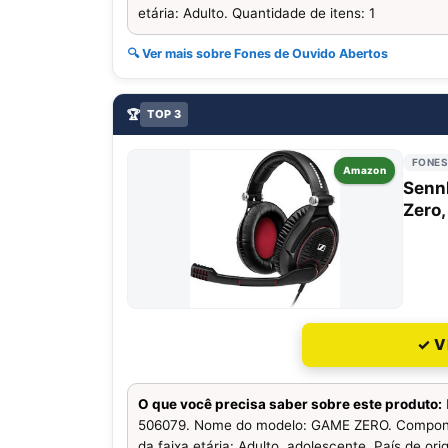
etária: Adulto. Quantidade de itens: 1
🔍 Ver mais sobre Fones de Ouvido Abertos
🏆
TOP 3
FONES
Amazon
Senn
Zero,
✓ V
O que você precisa saber sobre este produto:
506079. Nome do modelo: GAME ZERO. Component
da faixa etária: Adulto, adolescente. País de or