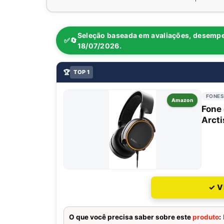
Seleção baseada em avaliações, desemp
✅🔄
18/07/2026
.
🏆
TOP 1
FONES
Amazon
Fone 
Arcti
✓ V
O que você precisa saber sobre este
produto
: