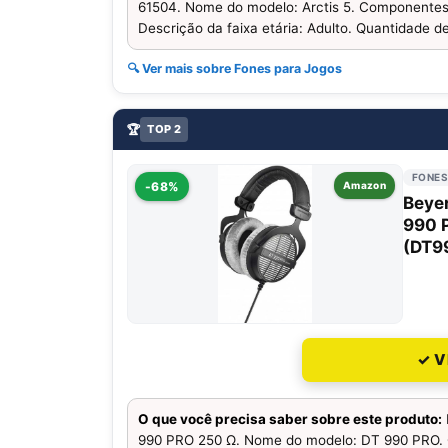
61504. Nome do modelo: Arctis 5. Componentes i
Descrição da faixa etária: Adulto. Quantidade de
🔍 Ver mais sobre Fones para Jogos
🏆
TOP 2
FONES
-68%
Amazon
Beye
990 P
(DT9
✓ V
O que você precisa saber sobre este produto:
990 PRO 250 Ω. Nome do modelo: DT 990 PRO. C