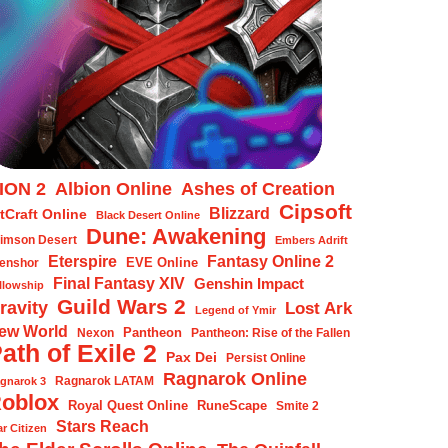
ION 2
Albion Online
Ashes of Creation
Cipsoft
Blizzard
tCraft Online
Black Desert Online
Dune: Awakening
imson Desert
Embers Adrift
Eterspire
Fantasy Online 2
EVE Online
enshor
Final Fantasy XIV
Genshin Impact
llowship
Guild Wars 2
ravity
Lost Ark
Legend of Ymir
ew World
Pantheon
Nexon
Pantheon: Rise of the Fallen
ath of Exile 2
Pax Dei
Persist Online
Ragnarok Online
Ragnarok LATAM
gnarok 3
oblox
Royal Quest Online
RuneScape
Smite 2
Stars Reach
ar Citizen