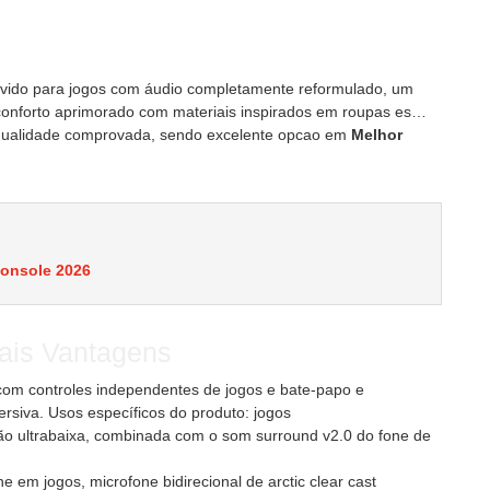
ouvido para jogos com áudio completamente reformulado, um
conforto aprimorado com materiais inspirados em roupas es…
a qualidade comprovada, sendo excelente opcao em
Melhor
console 2026
ais Vantagens
 com controles independentes de jogos e bate-papo e
rsiva. Usos específicos do produto: jogos
rção ultrabaixa, combinada com o som surround v2.0 do fone de
em jogos, microfone bidirecional de arctic clear cast