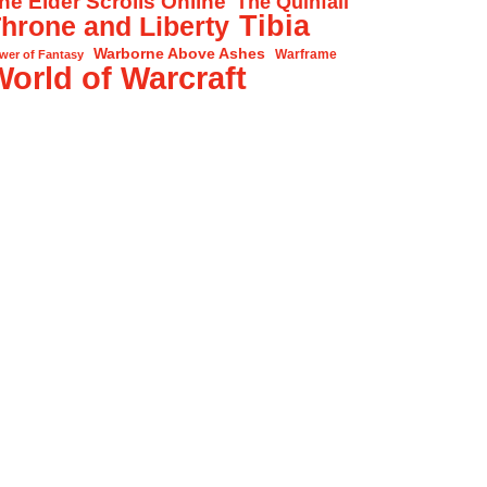
he Elder Scrolls Online
The Quinfall
Tibia
hrone and Liberty
Warborne Above Ashes
Warframe
wer of Fantasy
World of Warcraft