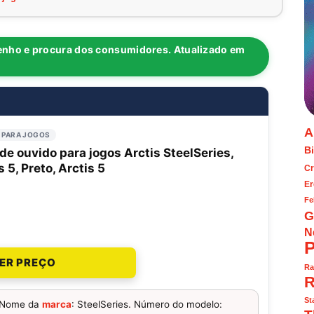
enho e procura dos consumidores.
Atualizado em
A
 PARA JOGOS
Bi
de ouvido para jogos Arctis SteelSeries,
s 5, Preto, Arctis 5
Cr
Er
Fe
G
N
P
ER PREÇO
Ra
R
St
Nome da
marca
: SteelSeries. Número do modelo: