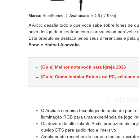
Marca:
SteelSeries |
Avaliacao:
⭐ 4,6 ((7.975))
A Arctic desafia tudo o que você sabe sobre fones de 
novo design de microfone com clareza incomparável e 
Este produto se destaca pelos seus diferenciais e pel
Fone e Hadset Alanzoka
.
←
[Guia] Melhor notebook para Igreja 2026
→
[Guia] Como instalar Roblox no PC, celular e 
✓ Princip
O Arctic 5 combina tecnologia de áudio de ponta
iluminação RGB para uma experiência de jogo ime
Os drivers de alto-falante Arctic produzem disto
ouvido DTS para áudio rico e imersivo
Amplamente reconhecido como o melhor microfone 