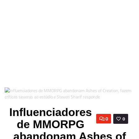
Influenciadores
0
0
de MMORPG
abandonam Ashes of