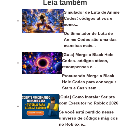
Leia também
Simulador de Luta de Anime
Codes: códigos ativos e
como...
Os Simulador de Luta de
Anime Codes são uma das
maneiras mais...
[Guia] Merge a Black Hole
Codes: códigos ativos,
recompensas e...
Procurando Merge a Black
Hole Codes para conseguir
Stars e Cash sem...
[Guia] Como instalar Scripts
com Executor no Roblox 2026
Se você está perdido nesse
universo de códigos mágicos
no Roblox e...