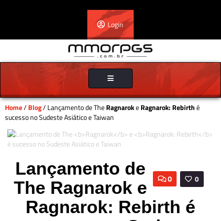
Login
Toggle
navigation
Home
/
Blog
/ Lançamento de The
Ragnarok
e
Ragnarok: Rebirth
é
sucesso no Sudeste Asiático e Taiwan
Lançamento de
0
0
The
Ragnarok
e
Ragnarok: Rebirth
é