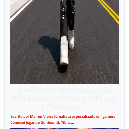
Como Ficar Sem Cabeça no
Brookhaven: Descubra o Truque
e Personaliz…
Escrito por Mairon Vieira Jornalista especializado em gamers.
Comecei jogando Gunbound, Tibia,...