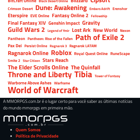
Blizzard
BitCraft Online
Black Desert Online
Dune: Awakening
Crimson Desert
Erenshor
Embers Adrift
Eterspire
Fantasy Online 2
EVE Online
Fellowship
Gravity
Final Fantasy XIV
Genshin Impact
Guild Wars 2
Lost Ark
New World
Nexon
Legend of Ymir
Path of Exile 2
Pantheon
Pantheon: Rise of the Fallen
Pax Dei
Persist Online
Ragnarok LATAM
Ragnarok 3
Roblox
Ragnarok Online
Royal Quest Online
RuneScape
Stars Reach
Smite 2
Star Citizen
The Elder Scrolls Online
The Quinfall
Tibia
Throne and Liberty
Tower of Fantasy
Warborne Above Ashes
Warframe
World of Warcraft
A MMORPGS.com.br é o lugar certo para você saber as últimas notícias
do mundo mmorpgs em primeira mão.
Quem Somos
Política de Privacidade