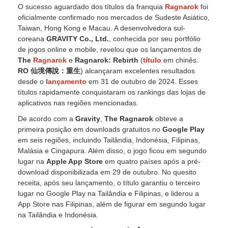
O sucesso aguardado dos títulos da franquia
Ragnarok
foi
oficialmente confirmado nos mercados de Sudeste Asiático,
Taiwan, Hong Kong e Macau. A desenvolvedora sul-
coreana
GRAVITY Co., Ltd.
, conhecida por seu portfólio
de jogos online e mobile, revelou que os lançamentos de
The
Ragnarok
e
Ragnarok: Rebirth
(
título
em chinês:
RO 仙境傳說：重生
) alcançaram excelentes resultados
desde o
lançamento
em 31 de outubro de 2024. Esses
títulos rapidamente conquistaram os rankings das lojas de
aplicativos nas regiões mencionadas.
De acordo com a
Gravity
,
The Ragnarok
obteve a
primeira posição em downloads gratuitos no
Google Play
em seis regiões, incluindo Tailândia, Indonésia, Filipinas,
Malásia e Cingapura. Além disso, o jogo ficou em segundo
lugar na
Apple App Store
em quatro países após a pré-
download disponibilizada em 29 de outubro. No quesito
receita, após seu lançamento, o título garantiu o terceiro
lugar no Google Play na Tailândia e Filipinas, e liderou a
App Store nas Filipinas, além de figurar em segundo lugar
na Tailândia e Indonésia.