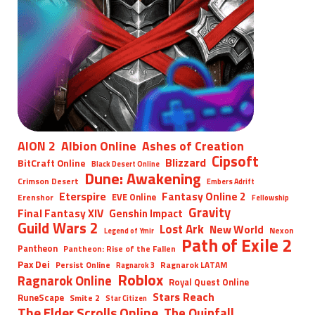
AION 2
Albion Online
Ashes of Creation
Cipsoft
Blizzard
BitCraft Online
Black Desert Online
Dune: Awakening
Crimson Desert
Embers Adrift
Eterspire
Fantasy Online 2
EVE Online
Erenshor
Fellowship
Gravity
Final Fantasy XIV
Genshin Impact
Guild Wars 2
Lost Ark
New World
Nexon
Legend of Ymir
Path of Exile 2
Pantheon
Pantheon: Rise of the Fallen
Pax Dei
Persist Online
Ragnarok LATAM
Ragnarok 3
Roblox
Ragnarok Online
Royal Quest Online
Stars Reach
RuneScape
Smite 2
Star Citizen
The Elder Scrolls Online
The Quinfall