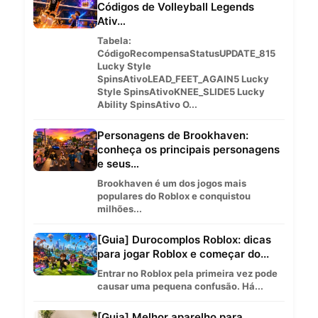
Códigos de Volleyball Legends
Ativ…
Tabela:
CódigoRecompensaStatusUPDATE_815
Lucky Style
SpinsAtivoLEAD_FEET_AGAIN5 Lucky
Style SpinsAtivoKNEE_SLIDE5 Lucky
Ability SpinsAtivo O...
Personagens de Brookhaven:
conheça os principais personagens
e seus…
Brookhaven é um dos jogos mais
populares do Roblox e conquistou
milhões...
[Guia] Durocomplos Roblox: dicas
para jogar Roblox e começar do...
Entrar no Roblox pela primeira vez pode
causar uma pequena confusão. Há...
[Guia] Melhor aparelho para