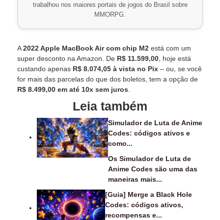
trabalhou nos maiores portais de jogos do Brasil sobre
MMORPG.
A
2022 Apple MacBook Air com chip M2
está com um
super desconto na Amazon. De
R$ 11.599,00
, hoje está
custando apenas
R$ 8.074,05 à vista no Pix
– ou, se você
for mais das parcelas do que dos boletos, tem a opção de
R$ 8.499,00 em até 10x sem juros
.
Leia também
Simulador de Luta de Anime
Codes: códigos ativos e
como...
Os Simulador de Luta de
Anime Codes são uma das
maneiras mais...
[Guia] Merge a Black Hole
Codes: códigos ativos,
recompensas e...