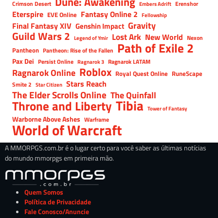
Dune: Awakening
Crimson Desert
Erenshor
Embers Adrift
Eterspire
Fantasy Online 2
EVE Online
Fellowship
Gravity
Final Fantasy XIV
Genshin Impact
Guild Wars 2
Lost Ark
New World
Nexon
Legend of Ymir
Path of Exile 2
Pantheon
Pantheon: Rise of the Fallen
Pax Dei
Persist Online
Ragnarok LATAM
Ragnarok 3
Roblox
Ragnarok Online
Royal Quest Online
RuneScape
Stars Reach
Smite 2
Star Citizen
The Elder Scrolls Online
The Quinfall
Tibia
Throne and Liberty
Tower of Fantasy
Warborne Above Ashes
Warframe
World of Warcraft
A MMORPGS.com.br é o lugar certo para você saber as últimas notícias
do mundo mmorpgs em primeira mão.
Quem Somos
Política de Privacidade
Fale Conosco/Anuncie