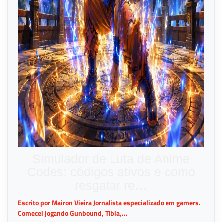
Simulador de Luta de Anime
Codes: códigos ativos e como
resgatar re…
Escrito por Mairon Vieira Jornalista especializado em gamers.
Comecei jogando Gunbound, Tibia,...