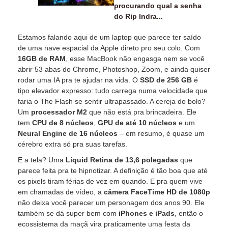
procurando qual a senha
do Rip Indra...
Estamos falando aqui de um laptop que parece ter saído
de uma nave espacial da Apple direto pro seu colo. Com
16GB de RAM
, esse MacBook não engasga nem se você
abrir 53 abas do Chrome, Photoshop, Zoom, e ainda quiser
rodar uma IA pra te ajudar na vida. O
SSD de 256 GB
é
tipo elevador expresso: tudo carrega numa velocidade que
faria o The Flash se sentir ultrapassado. A cereja do bolo?
Um
processador M2
que não está pra brincadeira. Ele
tem
CPU de 8 núcleos
,
GPU de até 10 núcleos
e um
Neural Engine de 16 núcleos
– em resumo, é quase um
cérebro extra só pra suas tarefas.
E a tela? Uma
Liquid Retina de 13,6 polegadas
que
parece feita pra te hipnotizar. A definição é tão boa que até
os pixels tiram férias de vez em quando. E pra quem vive
em chamadas de vídeo, a
câmera FaceTime HD de 1080p
não deixa você parecer um personagem dos anos 90. Ele
também se dá super bem com
iPhones e iPads
, então o
ecossistema da maçã vira praticamente uma festa da