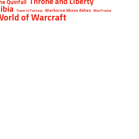
Throne and Liberty
he Quinfall
ibia
Warborne Above Ashes
Warframe
Tower of Fantasy
orld of Warcraft