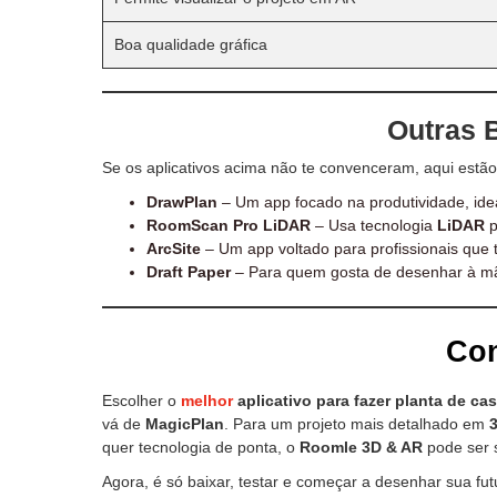
Boa qualidade gráfica
Outras 
Se os aplicativos acima não te convenceram, aqui estão
DrawPlan
– Um app focado na produtividade, ideal
RoomScan Pro LiDAR
– Usa tecnologia
LiDAR
p
ArcSite
– Um app voltado para profissionais que 
Draft Paper
– Para quem gosta de desenhar à mão 
Co
Escolher o
melhor
aplicativo para fazer planta de ca
vá de
MagicPlan
. Para um projeto mais detalhado em
quer tecnologia de ponta, o
Roomle 3D & AR
pode ser 
Agora, é só baixar, testar e começar a desenhar sua fu