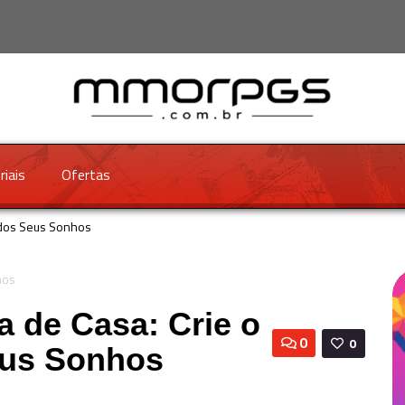
riais
Ofertas
o dos Seus Sonhos
a de Casa: Crie o
0
0
eus Sonhos