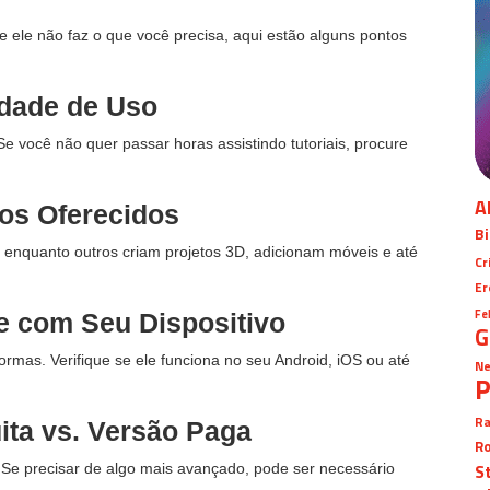
e ele não faz o que você precisa, aqui estão alguns pontos
idade de Uso
e você não quer passar horas assistindo tutoriais, procure
A
os Oferecidos
Bi
enquanto outros criam projetos 3D, adicionam móveis e até
Cr
Er
Fe
e com Seu Dispositivo
G
ormas. Verifique se ele funciona no seu Android, iOS ou até
Ne
P
Ra
ita vs. Versão Paga
Ro
S
. Se precisar de algo mais avançado, pode ser necessário