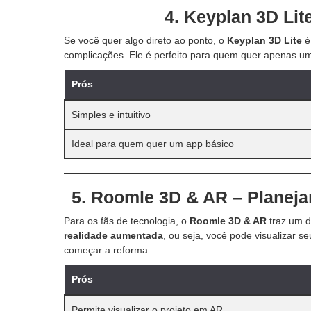
4. Keyplan 3D Lit
Se você quer algo direto ao ponto, o
Keyplan 3D Lite
é
complicações. Ele é perfeito para quem quer apenas um
Prós
Simples e intuitivo
Ideal para quem quer um app básico
5. Roomle 3D & AR – Planej
Para os fãs de tecnologia, o
Roomle 3D & AR
traz um di
realidade aumentada
, ou seja, você pode visualizar
começar a reforma.
Prós
Permite visualizar o projeto em AR