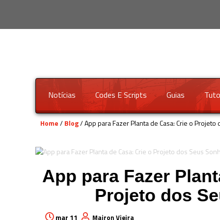
Notícias
Codes E Scripts
Guias
Tuto
Home
/
Blog
/ App para Fazer Planta de Casa: Crie o Projet
App para Fazer Plant
Projeto dos S
mar 11
Mairon Vieira