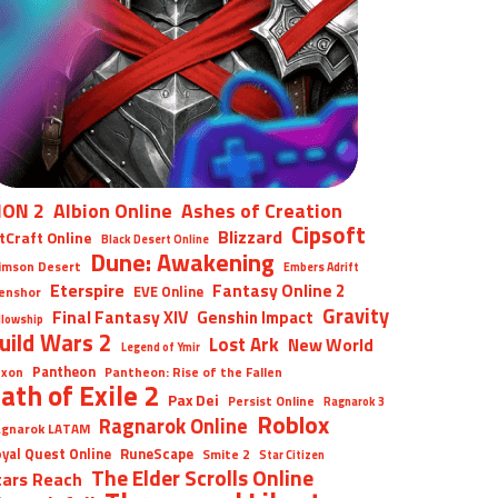
ION 2
Albion Online
Ashes of Creation
Cipsoft
Blizzard
tCraft Online
Black Desert Online
Dune: Awakening
imson Desert
Embers Adrift
Eterspire
Fantasy Online 2
EVE Online
enshor
Gravity
Final Fantasy XIV
Genshin Impact
llowship
uild Wars 2
Lost Ark
New World
Legend of Ymir
Pantheon
xon
Pantheon: Rise of the Fallen
ath of Exile 2
Pax Dei
Persist Online
Ragnarok 3
Roblox
Ragnarok Online
gnarok LATAM
yal Quest Online
RuneScape
Smite 2
Star Citizen
The Elder Scrolls Online
tars Reach