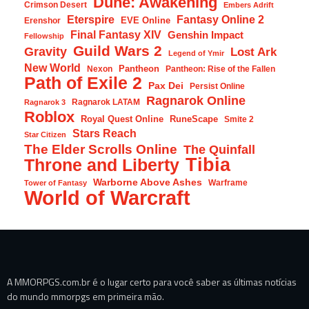
Dune: Awakening
Crimson Desert
Embers Adrift
Eterspire
Fantasy Online 2
EVE Online
Erenshor
Final Fantasy XIV
Genshin Impact
Fellowship
Guild Wars 2
Gravity
Lost Ark
Legend of Ymir
New World
Pantheon
Nexon
Pantheon: Rise of the Fallen
Path of Exile 2
Pax Dei
Persist Online
Ragnarok Online
Ragnarok LATAM
Ragnarok 3
Roblox
Royal Quest Online
RuneScape
Smite 2
Stars Reach
Star Citizen
The Elder Scrolls Online
The Quinfall
Tibia
Throne and Liberty
Warborne Above Ashes
Warframe
Tower of Fantasy
World of Warcraft
A MMORPGS.com.br é o lugar certo para você saber as últimas notícias
do mundo mmorpgs em primeira mão.