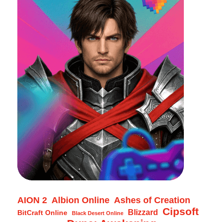
AION 2
Albion Online
Ashes of Creation
Cipsoft
Blizzard
BitCraft Online
Black Desert Online