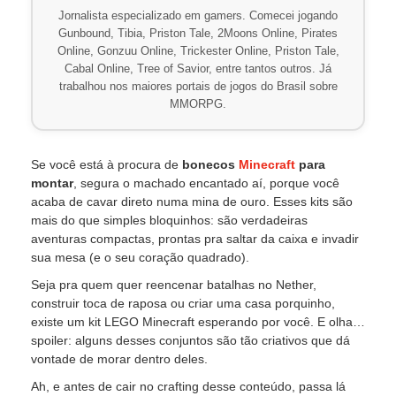
Jornalista especializado em gamers. Comecei jogando
Gunbound, Tibia, Priston Tale, 2Moons Online, Pirates
Online, Gonzuu Online, Trickester Online, Priston Tale,
Cabal Online, Tree of Savior, entre tantos outros. Já
trabalhou nos maiores portais de jogos do Brasil sobre
MMORPG.
Se você está à procura de
bonecos
Minecraft
para
montar
, segura o machado encantado aí, porque você
acaba de cavar direto numa mina de ouro. Esses kits são
mais do que simples bloquinhos: são verdadeiras
aventuras compactas, prontas pra saltar da caixa e invadir
sua mesa (e o seu coração quadrado).
Seja pra quem quer reencenar batalhas no Nether,
construir toca de raposa ou criar uma casa porquinho,
existe um kit LEGO Minecraft esperando por você. E olha…
spoiler: alguns desses conjuntos são tão criativos que dá
vontade de morar dentro deles.
Ah, e antes de cair no crafting desse conteúdo, passa lá