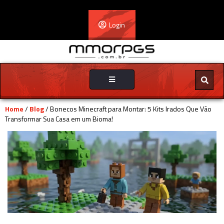
Login
Toggle
navigation
Home
/
Blog
/ Bonecos Minecraft para Montar: 5 Kits Irados Que Vão
Transformar Sua Casa em um Bioma!