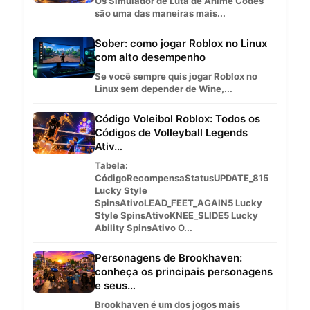
Os Simulador de Luta de Anime Codes
são uma das maneiras mais...
Sober: como jogar Roblox no Linux
com alto desempenho
Se você sempre quis jogar Roblox no
Linux sem depender de Wine,...
Código Voleibol Roblox: Todos os
Códigos de Volleyball Legends
Ativ…
Tabela:
CódigoRecompensaStatusUPDATE_815
Lucky Style
SpinsAtivoLEAD_FEET_AGAIN5 Lucky
Style SpinsAtivoKNEE_SLIDE5 Lucky
Ability SpinsAtivo O...
Personagens de Brookhaven:
conheça os principais personagens
e seus…
Brookhaven é um dos jogos mais