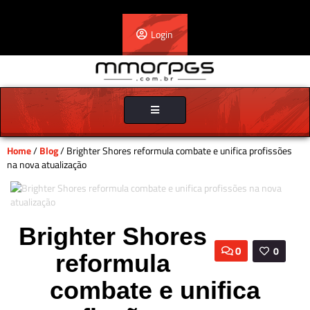
Login
Toggle
navigation
Home
/
Blog
/ Brighter Shores reformula combate e unifica profissões
na nova atualização
Brighter Shores
0
0
reformula
combate e unifica