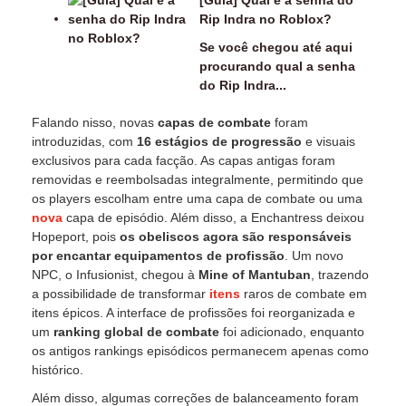
[Guia] Qual é a senha do
Rip Indra no Roblox?
Se você chegou até aqui
procurando qual a senha
do Rip Indra...
Falando nisso, novas
capas de combate
foram
introduzidas, com
16 estágios de progressão
e visuais
exclusivos para cada facção. As capas antigas foram
removidas e reembolsadas integralmente, permitindo que
os players escolham entre uma capa de combate ou uma
nova
capa de episódio. Além disso, a Enchantress deixou
Hopeport, pois
os obeliscos agora são responsáveis
por encantar equipamentos de profissão
. Um novo
NPC, o Infusionist, chegou à
Mine of Mantuban
, trazendo
a possibilidade de transformar
itens
raros de combate em
itens épicos. A interface de profissões foi reorganizada e
um
ranking global de combate
foi adicionado, enquanto
os antigos rankings episódicos permanecem apenas como
histórico.
Além disso, algumas correções de balanceamento foram