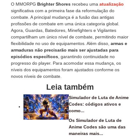
O MMORPG
Brighter Shores
recebeu uma
atualização
significativa com a primeira fase da reformulação do
combate. A principal mudança é a fusão das antigas
profissões de combate em uma única categoria global.
Agora, Guardas, Batedores, Minefighters e Vigilantes
compartilham um único nível de combate, permitindo maior
flexibilidade no uso de equipamentos. Além disso,
armas e
armaduras não precisarão mais ser ajustadas para
episódios específicos
, garantindo continuidade no
progresso do player. Para acomodar essa mudança, os
níveis dos equipamentos foram ajustados conforme os
novos níveis de combate.
Leia também
Simulador de Luta de Anime
Codes: códigos ativos e
como...
Os Simulador de Luta de
Anime Codes são uma das
maneiras mais...