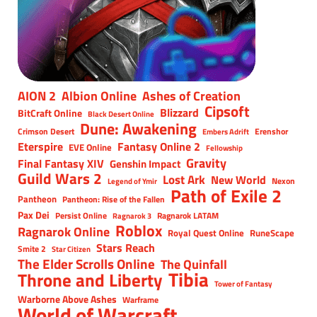
AION 2
Albion Online
Ashes of Creation
Cipsoft
Blizzard
BitCraft Online
Black Desert Online
Dune: Awakening
Crimson Desert
Erenshor
Embers Adrift
Eterspire
Fantasy Online 2
EVE Online
Fellowship
Gravity
Final Fantasy XIV
Genshin Impact
Guild Wars 2
Lost Ark
New World
Nexon
Legend of Ymir
Path of Exile 2
Pantheon
Pantheon: Rise of the Fallen
Pax Dei
Persist Online
Ragnarok LATAM
Ragnarok 3
Roblox
Ragnarok Online
Royal Quest Online
RuneScape
Stars Reach
Smite 2
Star Citizen
The Elder Scrolls Online
The Quinfall
Tibia
Throne and Liberty
Tower of Fantasy
Warborne Above Ashes
Warframe
World of Warcraft