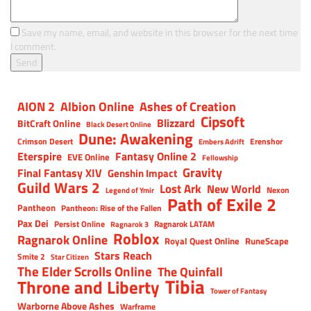
Save my name, email, and website in this browser for the next time
I comment.
AION 2
Albion Online
Ashes of Creation
Cipsoft
Blizzard
BitCraft Online
Black Desert Online
Dune: Awakening
Crimson Desert
Erenshor
Embers Adrift
Eterspire
Fantasy Online 2
EVE Online
Fellowship
Gravity
Final Fantasy XIV
Genshin Impact
Guild Wars 2
Lost Ark
New World
Nexon
Legend of Ymir
Path of Exile 2
Pantheon
Pantheon: Rise of the Fallen
Pax Dei
Persist Online
Ragnarok LATAM
Ragnarok 3
Roblox
Ragnarok Online
Royal Quest Online
RuneScape
Stars Reach
Smite 2
Star Citizen
The Elder Scrolls Online
The Quinfall
Tibia
Throne and Liberty
Tower of Fantasy
Warborne Above Ashes
Warframe