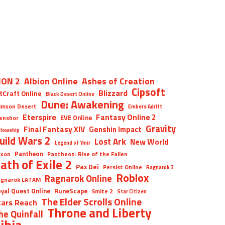
ION 2
Albion Online
Ashes of Creation
Cipsoft
Blizzard
tCraft Online
Black Desert Online
Dune: Awakening
imson Desert
Embers Adrift
Eterspire
Fantasy Online 2
EVE Online
enshor
Gravity
Final Fantasy XIV
Genshin Impact
llowship
uild Wars 2
Lost Ark
New World
Legend of Ymir
Pantheon
xon
Pantheon: Rise of the Fallen
ath of Exile 2
Pax Dei
Persist Online
Ragnarok 3
Roblox
Ragnarok Online
gnarok LATAM
yal Quest Online
RuneScape
Smite 2
Star Citizen
The Elder Scrolls Online
tars Reach
Throne and Liberty
he Quinfall
ibia