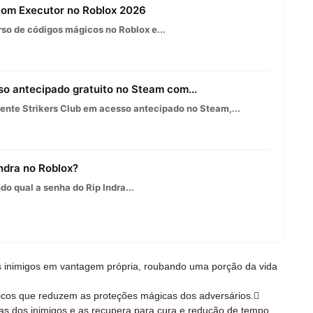
 com Executor no Roblox 2026
so de códigos mágicos no Roblox e...
so antecipado gratuito no Steam com...
nte Strikers Club em acesso antecipado no Steam,...
Indra no Roblox?
o qual a senha do Rip Indra...
 inimigos em vantagem própria, roubando uma porção da vida
cos que reduzem as proteções mágicas dos adversários.
as dos inimigos e as recupera para cura e redução de tempo