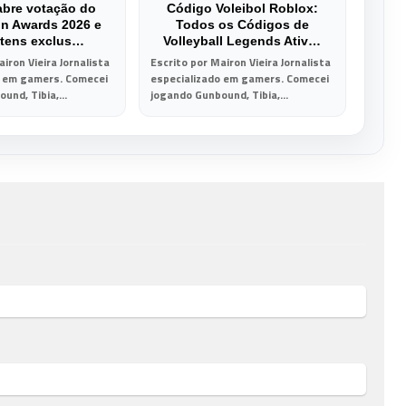
abre votação do
Código Voleibol Roblox:
on Awards 2026 e
Todos os Códigos de
 itens exclus…
Volleyball Legends Ativ…
iron Vieira Jornalista
Escrito por Mairon Vieira Jornalista
o em gamers. Comecei
especializado em gamers. Comecei
und, Tibia,...
jogando Gunbound, Tibia,...