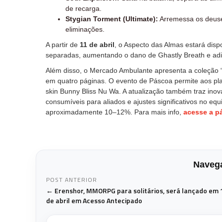
de recarga.
Stygian Torment (Ultimate):
Arremessa os deuses
eliminações.
A partir de
11 de abril
, o Aspecto das Almas estará dis
separadas, aumentando o dano de Ghastly Breath e adi
Além disso, o Mercado Ambulante apresenta a coleção “Ti
em quatro páginas. O evento de Páscoa permite aos pla
skin Bunny Bliss Nu Wa. A atualização também traz inova
consumíveis para aliados e ajustes significativos no equ
aproximadamente 10–12%. Para mais info,
acesse a p
Navega
POST ANTERIOR
← Erenshor, MMORPG para solitários, será lançado em 
de abril em Acesso Antecipado