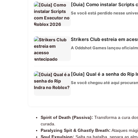
[Guia] Como instalar Scripts
Se você está perdido nesse univer
Strikers Club estreia em aces
A Oddshot Games lançou oficialme
[Guia] Qual é a senha do Rip 
Se você chegou até aqui procurand
Spirit of Death (Passiva):
Transforma a cura dos
curada.
Paralyzing Spit & Ghastly Breath:
Ataques mági
Soul Expulsion:
Salta na batalha, separa as alm