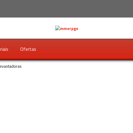
riais
Ofertas
devastadoras