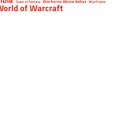
Warborne Above Ashes
Warframe
Tower of Fantasy
orld of Warcraft