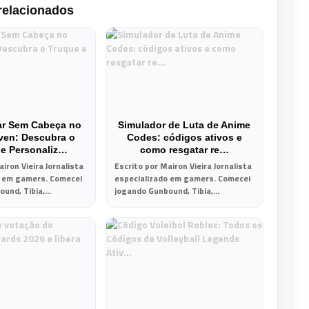
relacionados
ar Sem Cabeça no
Simulador de Luta de Anime
ven: Descubra o
Codes: códigos ativos e
 e Personaliz…
como resgatar re…
iron Vieira Jornalista
Escrito por Mairon Vieira Jornalista
o em gamers. Comecei
especializado em gamers. Comecei
und, Tibia,...
jogando Gunbound, Tibia,...