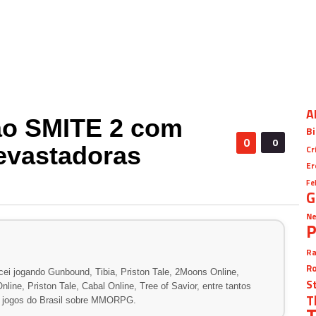
A
ao SMITE 2 com
Bi
0
0
evastadoras
Cr
Er
Fe
G
Ne
P
Ra
Ro
ei jogando Gunbound, Tibia, Priston Tale, 2Moons Online,
S
line, Priston Tale, Cabal Online, Tree of Savior, entre tantos
T
de jogos do Brasil sobre MMORPG.
T