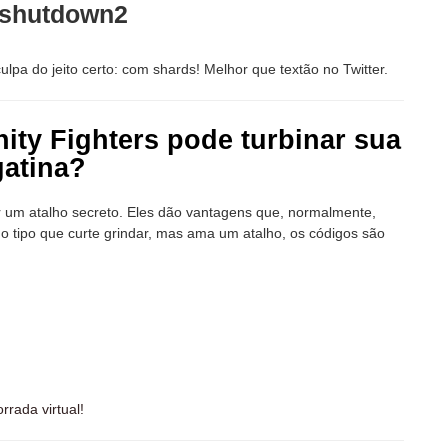
4shutdown2
pa do jeito certo: com shards! Melhor que textão no Twitter.
nity Fighters pode turbinar sua
gatina?
er um atalho secreto. Eles dão vantagens que, normalmente,
do tipo que curte grindar, mas ama um atalho, os códigos são
rrada virtual!