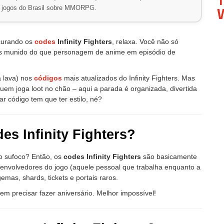
W
de jogos do Brasil sobre MMORPG.
curando os
codes
Infinity Fighters
, relaxa. Você não só
ais munido do que personagem de anime em episódio de
 lava) nos
códigos
mais atualizados do Infinity Fighters. Mas
em joga loot no chão – aqui a parada é organizada, divertida
r código tem que ter estilo, né?
es Infinity Fighters?
o sufoco? Então, os
codes Infinity Fighters
são basicamente
senvolvedores do jogo (aquele pessoal que trabalha enquanto a
as, shards, tickets e portais raros.
em precisar fazer aniversário. Melhor impossível!