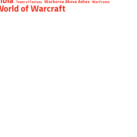
Warborne Above Ashes
Warframe
Tower of Fantasy
orld of Warcraft