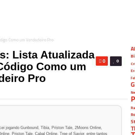
A
s: Lista Atualizada
Bi
0
0
 Código Como um
Cr
Er
deiro Pro
Fe
G
Ne
P
Ra
Ro
S
T
ei jogando Gunbound, Tibia, Priston Tale, 2Moons Online,
T
line, Priston Tale, Cabal Online, Tree of Savior, entre tantos