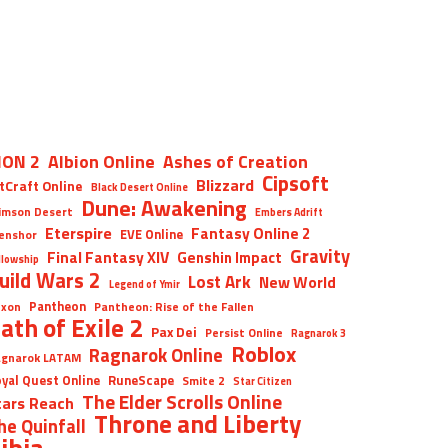
ION 2
Albion Online
Ashes of Creation
Cipsoft
Blizzard
tCraft Online
Black Desert Online
Dune: Awakening
imson Desert
Embers Adrift
Eterspire
Fantasy Online 2
EVE Online
enshor
Gravity
Final Fantasy XIV
Genshin Impact
llowship
uild Wars 2
Lost Ark
New World
Legend of Ymir
Pantheon
xon
Pantheon: Rise of the Fallen
ath of Exile 2
Pax Dei
Persist Online
Ragnarok 3
Roblox
Ragnarok Online
gnarok LATAM
yal Quest Online
RuneScape
Smite 2
Star Citizen
The Elder Scrolls Online
tars Reach
Throne and Liberty
he Quinfall
ibia