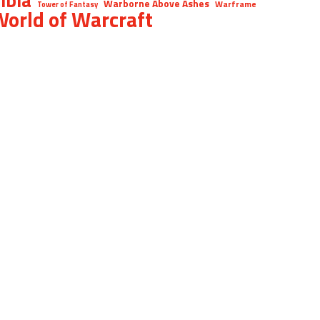
Warborne Above Ashes
Warframe
Tower of Fantasy
orld of Warcraft