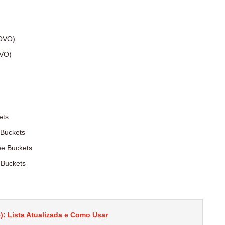
NOVO)
OVO)
ets
 Buckets
ee Buckets
 Buckets
: Lista Atualizada e Como Usar