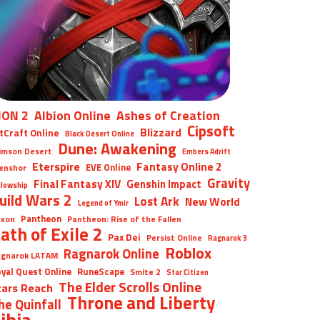
ION 2
Albion Online
Ashes of Creation
Cipsoft
Blizzard
tCraft Online
Black Desert Online
Dune: Awakening
imson Desert
Embers Adrift
Eterspire
Fantasy Online 2
EVE Online
enshor
Gravity
Final Fantasy XIV
Genshin Impact
llowship
uild Wars 2
Lost Ark
New World
Legend of Ymir
Pantheon
xon
Pantheon: Rise of the Fallen
ath of Exile 2
Pax Dei
Persist Online
Ragnarok 3
Roblox
Ragnarok Online
gnarok LATAM
yal Quest Online
RuneScape
Smite 2
Star Citizen
The Elder Scrolls Online
tars Reach
Throne and Liberty
he Quinfall
ibia