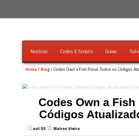
Notícias
Codes E Scripts
Guias
Tuto
Home
/
Blog
/ Codes Own a Fish Pond: Todos os Códigos At
Codes Own a Fish 
Códigos Atualizad
out 03
Mairon Vieira