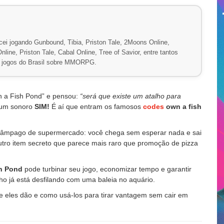
ei jogando Gunbound, Tibia, Priston Tale, 2Moons Online,
line, Priston Tale, Cabal Online, Tree of Savior, entre tantos
de jogos do Brasil sobre MMORPG.
n a Fish Pond” e pensou:
“será que existe um atalho para
é um sonoro
SIM!
É aí que entram os famosos
codes
own a fish
âmpago de supermercado: você chega sem esperar nada e sai
outro item secreto que parece mais raro que promoção de pizza
h Pond
pode turbinar seu jogo, economizar tempo e garantir
ho já está desfilando com uma baleia no aquário.
ue eles dão e como usá-los para tirar vantagem sem cair em