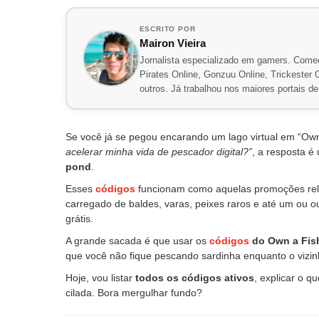
ESCRITO POR
Mairon Vieira
Jornalista especializado em gamers. Comec
Pirates Online, Gonzuu Online, Trickester On
outros. Já trabalhou nos maiores portais 
Se você já se pegou encarando um lago virtual em “Ow
acelerar minha vida de pescador digital?”
, a resposta 
pond
.
Esses
códigos
funcionam como aquelas promoções rel
carregado de baldes, varas, peixes raros e até um ou 
grátis.
A grande sacada é que usar os
códigos
do Own a Fis
que você não fique pescando sardinha enquanto o vizin
Hoje, vou listar
todos os códigos ativos
, explicar o q
cilada. Bora mergulhar fundo?