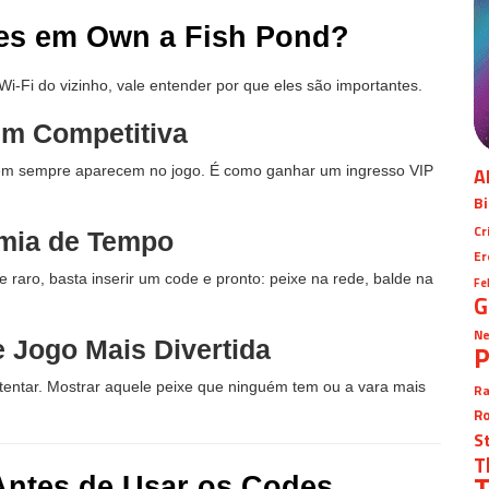
des em Own a Fish Pond?
i-Fi do vizinho, vale entender por que eles são importantes.
em Competitiva
A
nem sempre aparecem no jogo. É como ganhar um ingresso VIP
Bi
Cr
mia de Tempo
Er
 raro, basta inserir um code e pronto: peixe na rede, balde na
Fe
G
Ne
e Jogo Mais Divertida
P
stentar. Mostrar aquele peixe que ninguém tem ou a vara mais
Ra
Ro
S
T
T
Antes de Usar os Codes