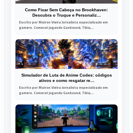
Como Ficar Sem Cabeça no Brookhaven:
Descubra o Truque e Personaliz…
Escrito por Mairon Vieira Jornalista especializado em
gamers. Comecei jogando Gunbound, Tibia,...
Simulador de Luta de Anime Codes: códigos
ativos e como resgatar re…
Escrito por Mairon Vieira Jornalista especializado em
gamers. Comecei jogando Gunbound, Tibia,...