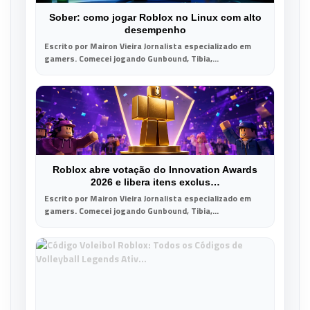
Sober: como jogar Roblox no Linux com alto
desempenho
Escrito por Mairon Vieira Jornalista especializado em
gamers. Comecei jogando Gunbound, Tibia,...
Roblox abre votação do Innovation Awards
2026 e libera itens exclus…
Escrito por Mairon Vieira Jornalista especializado em
gamers. Comecei jogando Gunbound, Tibia,...