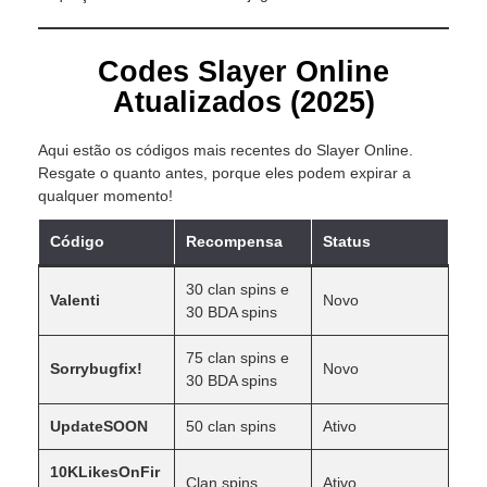
Codes Slayer Online
Atualizados (2025)
Aqui estão os códigos mais recentes do Slayer Online.
Resgate o quanto antes, porque eles podem expirar a
qualquer momento!
Código
Recompensa
Status
30 clan spins e
Valenti
Novo
30 BDA spins
75 clan spins e
Sorrybugfix!
Novo
30 BDA spins
UpdateSOON
50 clan spins
Ativo
10KLikesOnFir
Clan spins
Ativo