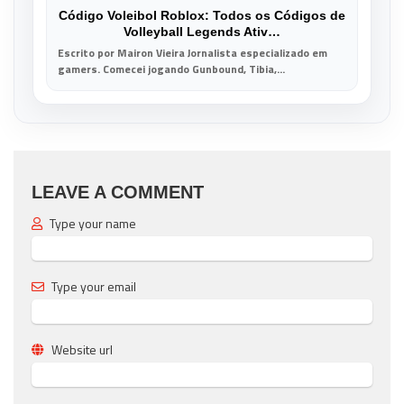
Código Voleibol Roblox: Todos os Códigos de
Volleyball Legends Ativ…
Escrito por Mairon Vieira Jornalista especializado em
gamers. Comecei jogando Gunbound, Tibia,...
LEAVE A COMMENT
Type your name
Type your email
Website url