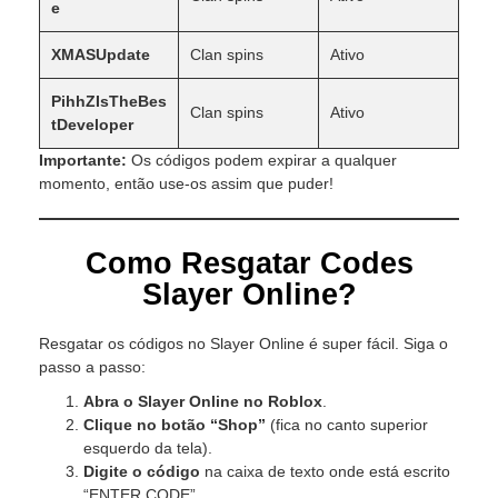
e
XMASUpdate
Clan spins
Ativo
PihhZIsTheBes
Clan spins
Ativo
tDeveloper
Importante:
Os códigos podem expirar a qualquer
momento, então use-os assim que puder!
Como Resgatar Codes
Slayer Online?
Resgatar os códigos no Slayer Online é super fácil. Siga o
passo a passo:
Abra o Slayer Online no Roblox
.
Clique no botão “Shop”
(fica no canto superior
esquerdo da tela).
Digite o código
na caixa de texto onde está escrito
“ENTER CODE”.