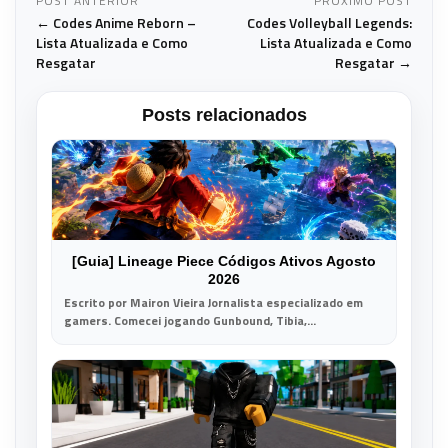
POST ANTERIOR
PRÓXIMO POST
← Codes Anime Reborn –
Codes Volleyball Legends:
Lista Atualizada e Como
Lista Atualizada e Como
Resgatar
Resgatar →
Posts relacionados
[Guia] Lineage Piece Códigos Ativos Agosto
2026
Escrito por Mairon Vieira Jornalista especializado em
gamers. Comecei jogando Gunbound, Tibia,...