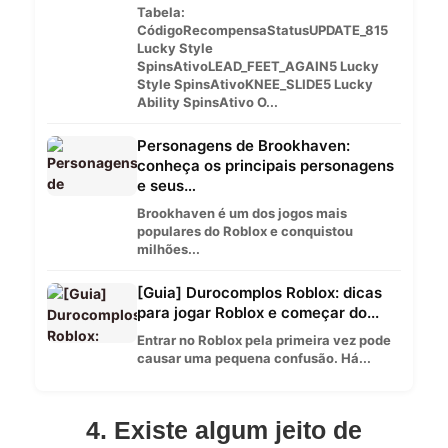
Tabela:
CódigoRecompensaStatusUPDATE_815
Lucky Style
SpinsAtivoLEAD_FEET_AGAIN5 Lucky
Style SpinsAtivoKNEE_SLIDE5 Lucky
Ability SpinsAtivo O...
Personagens de Brookhaven:
conheça os principais personagens
e seus…
Brookhaven é um dos jogos mais
populares do Roblox e conquistou
milhões...
[Guia] Durocomplos Roblox: dicas
para jogar Roblox e começar do...
Entrar no Roblox pela primeira vez pode
causar uma pequena confusão. Há...
4. Existe algum jeito de