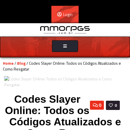
Login
Toggle
navigation
Home
/
Blog
/ Codes Slayer Online: Todos os Códigos Atualizados e
Como Resgatar
Codes Slayer
0
0
Online: Todos os
Códigos Atualizados e