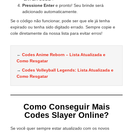
Pressione Enter
e pronto! Seu brinde será
adicionado automaticamente.
Se o código não funcionar, pode ser que ele já tenha
expirado ou tenha sido digitado errado. Sempre copie e
cole diretamente da nossa lista para evitar erros!
←
Codes Anime Reborn – Lista Atualizada e
Como Resgatar
→
Codes Volleyball Legends: Lista Atualizada e
Como Resgatar
Como Conseguir Mais
Codes Slayer Online?
Se você quer sempre estar atualizado com os novos