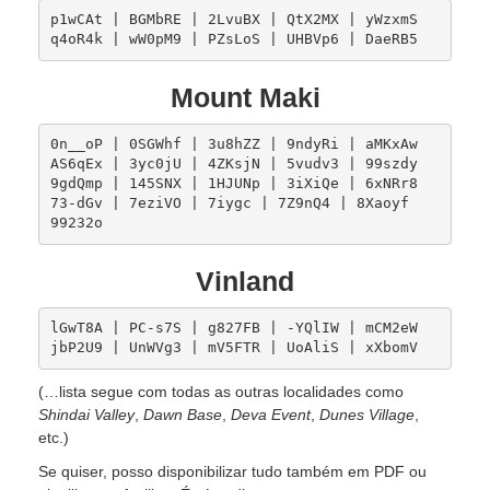
p1wCAt | BGMbRE | 2LvuBX | QtX2MX | yWzxmS  

Mount Maki
0n__oP | 0SGWhf | 3u8hZZ | 9ndyRi | aMKxAw  

AS6qEx | 3yc0jU | 4ZKsjN | 5vudv3 | 99szdy  

9gdQmp | 145SNX | 1HJUNp | 3iXiQe | 6xNRr8  

73-dGv | 7eziVO | 7iygc | 7Z9nQ4 | 8Xaoyf  

Vinland
lGwT8A | PC-s7S | g827FB | -YQlIW | mCM2eW  

(…lista segue com todas as outras localidades como
Shindai Valley
,
Dawn Base
,
Deva Event
,
Dunes Village
,
etc.)
Se quiser, posso disponibilizar tudo também em PDF ou