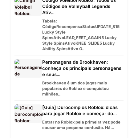
Código Voleibol Roblox: Todos os
Códigos de Volleyball Legends
Ativ…
Tabela:
CódigoRecompensaStatusUPDATE_815
Lucky Style
SpinsAtivoLEAD_FEET_AGAIN5 Lucky
Style SpinsAtivoKNEE_SLIDE5 Lucky
Ability SpinsAtivo O...
Personagens de Brookhaven:
conheça os principais personagens
e seus…
Brookhaven é um dos jogos mais
populares do Roblox e conquistou
milhões...
[Guia] Durocomplos Roblox: dicas
para jogar Roblox e começar do...
Entrar no Roblox pela primeira vez pode
causar uma pequena confusão. Há...