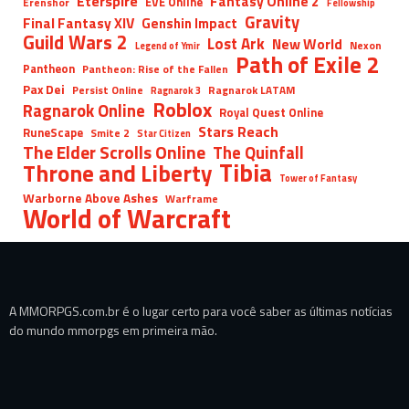
Eterspire
Fantasy Online 2
EVE Online
Erenshor
Fellowship
Gravity
Final Fantasy XIV
Genshin Impact
Guild Wars 2
Lost Ark
New World
Nexon
Legend of Ymir
Path of Exile 2
Pantheon
Pantheon: Rise of the Fallen
Pax Dei
Persist Online
Ragnarok LATAM
Ragnarok 3
Roblox
Ragnarok Online
Royal Quest Online
Stars Reach
RuneScape
Smite 2
Star Citizen
The Elder Scrolls Online
The Quinfall
Tibia
Throne and Liberty
Tower of Fantasy
Warborne Above Ashes
Warframe
World of Warcraft
A MMORPGS.com.br é o lugar certo para você saber as últimas notícias
do mundo mmorpgs em primeira mão.