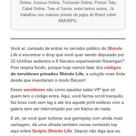
Online, Gonzuu Online, Trickester Online, Priston Tale,
Cabal Online, Tree of Savior, entre tantos outros. Já
trabalhou nos maiores portais de jogos do Brasil sobre
MMORPG.
Você aí, cansado de entrar no servidor público do
Shindo
Life
e encontrar o drop que você quer sendo disputado por
15 Uchihas sedentos e 8 Narutos espameando Rasengan?
Pois respira fundo, porque hoje vamos falar dos
códigos
de servidores privados Shindo Life
, a solução mais linda
desde que inventaram o modo Baryon!
Esses
servidores
são como aquelas salas VIP que só
quem tem o código entra. Aqui, você farma scroll tranquilo,
faz boss rush sem lag e até tira aquele print estiloso com a
galera sem ser interrompido por um Kamui do nada.
E ah, se você quer turbinar sua gameplay com ainda mais
vantagem, dá uma olhada também nesse conteúdo top
aqui sobre
Scripts Shindo Life
. Depois não diga que eu