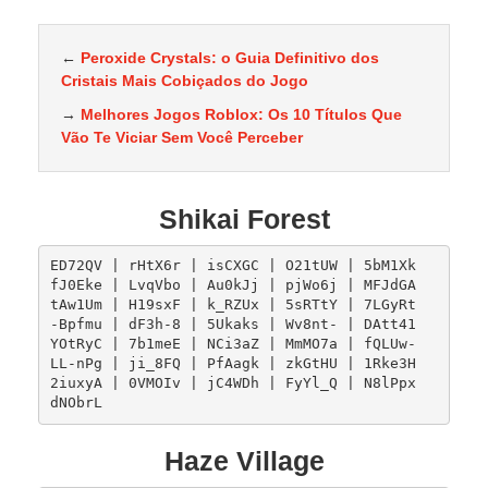
←
Peroxide Crystals: o Guia Definitivo dos
Cristais Mais Cobiçados do Jogo
→
Melhores Jogos Roblox: Os 10 Títulos Que
Vão Te Viciar Sem Você Perceber
Shikai Forest
ED72QV | rHtX6r | isCXGC | O21tUW | 5bM1Xk  

fJ0Eke | LvqVbo | Au0kJj | pjWo6j | MFJdGA  

tAw1Um | H19sxF | k_RZUx | 5sRTtY | 7LGyRt  

-Bpfmu | dF3h-8 | 5Ukaks | Wv8nt- | DAtt41  

YOtRyC | 7b1meE | NCi3aZ | MmMO7a | fQLUw-  

LL-nPg | ji_8FQ | PfAagk | zkGtHU | 1Rke3H  

2iuxyA | 0VMOIv | jC4WDh | FyYl_Q | N8lPpx  

Haze Village