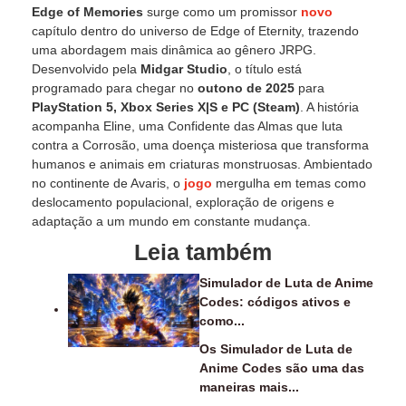
Edge of Memories
surge como um promissor
novo
capítulo dentro do universo de Edge of Eternity, trazendo
uma abordagem mais dinâmica ao gênero JRPG.
Desenvolvido pela
Midgar Studio
, o título está
programado para chegar no
outono de 2025
para
PlayStation 5, Xbox Series X|S e PC (Steam)
. A história
acompanha Eline, uma Confidente das Almas que luta
contra a Corrosão, uma doença misteriosa que transforma
humanos e animais em criaturas monstruosas. Ambientado
no continente de Avaris, o
jogo
mergulha em temas como
deslocamento populacional, exploração de origens e
adaptação a um mundo em constante mudança.
Leia também
Simulador de Luta de Anime
Codes: códigos ativos e
como...
Os Simulador de Luta de
Anime Codes são uma das
maneiras mais...