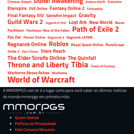
Dune: Awakening
Crimson Desert
Erenshor
Embers Adrift
Eterspire
Fantasy Online 2
EVE Online
Fellowship
Gravity
Final Fantasy XIV
Genshin Impact
Guild Wars 2
Lost Ark
New World
Nexon
Legend of Ymir
Path of Exile 2
Pantheon
Pantheon: Rise of the Fallen
Pax Dei
Persist Online
Ragnarok LATAM
Ragnarok 3
Roblox
Ragnarok Online
Royal Quest Online
RuneScape
Stars Reach
Smite 2
Star Citizen
The Elder Scrolls Online
The Quinfall
Tibia
Throne and Liberty
Tower of Fantasy
Warborne Above Ashes
Warframe
World of Warcraft
A MMORPGS.com.br é o lugar certo para você saber as últimas notícias
do mundo mmorpgs em primeira mão.
Quem Somos
Política de Privacidade
Fale Conosco/Anuncie