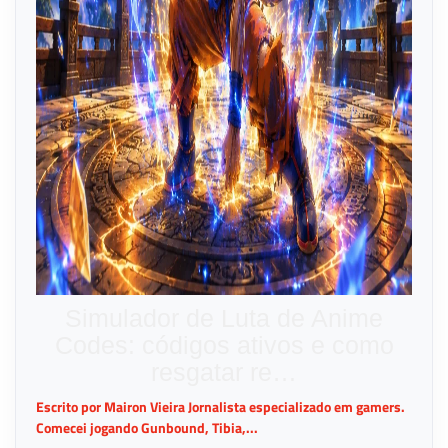
Simulador de Luta de Anime
Codes: códigos ativos e como
resgatar re…
Escrito por Mairon Vieira Jornalista especializado em gamers.
Comecei jogando Gunbound, Tibia,...