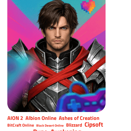
AION 2
Albion Online
Ashes of Creation
Cipsoft
Blizzard
BitCraft Online
Black Desert Online