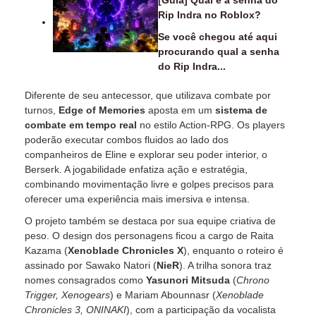
[Guia] Qual é a senha do
Rip Indra no Roblox?
Se você chegou até aqui
procurando qual a senha
do Rip Indra...
Diferente de seu antecessor, que utilizava combate por
turnos,
Edge of Memories
aposta em um
sistema de
combate em tempo real
no estilo Action-RPG. Os players
poderão executar combos fluidos ao lado dos
companheiros de Eline e explorar seu poder interior, o
Berserk. A jogabilidade enfatiza ação e estratégia,
combinando movimentação livre e golpes precisos para
oferecer uma experiência mais imersiva e intensa.
O projeto também se destaca por sua equipe criativa de
peso. O design dos personagens ficou a cargo de Raita
Kazama (
Xenoblade Chronicles X
), enquanto o roteiro é
assinado por Sawako Natori (
NieR
). A trilha sonora traz
nomes consagrados como
Yasunori Mitsuda
(
Chrono
Trigger, Xenogears
) e Mariam Abounnasr (
Xenoblade
Chronicles 3, ONINAKI
), com a participação da vocalista