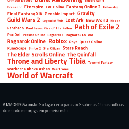
Crimson Desert
Embers Adrift
Eterspire
Fantasy Online 2
EVE Online
Erenshor
Fellowship
Gravity
Final Fantasy XIV
Genshin Impact
Guild Wars 2
Lost Ark
New World
Nexon
Legend of Ymir
Path of Exile 2
Pantheon
Pantheon: Rise of the Fallen
Pax Dei
Persist Online
Ragnarok LATAM
Ragnarok 3
Roblox
Ragnarok Online
Royal Quest Online
Stars Reach
RuneScape
Smite 2
Star Citizen
The Elder Scrolls Online
The Quinfall
Tibia
Throne and Liberty
Tower of Fantasy
Warborne Above Ashes
Warframe
World of Warcraft
A MMORPGS.com.br é o lugar certo para você saber as últimas notícias
do mundo mmorpgs em primeira mão.