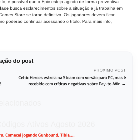
nto, é possível que a Epic esteja agindo de forma preventiva
Mace
busca esclarecimentos sobre a situação e já trabalha em
Games Store se torne definitiva. Os jogadores devem ficar
o poderão continuar acessando o título. Para mais info,
ção do post
PRÓXIMO POST
Celtic Heroes estreia na Steam com versão para PC, mas é
5
recebido com críticas negativas sobre Pay-to-Win →
relacionados
Códigos Ativos Agosto 2026
ers. Comecei jogando Gunbound, Tibia,...