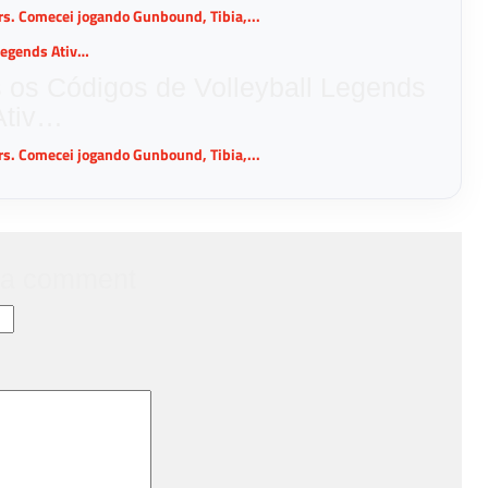
ers. Comecei jogando Gunbound, Tibia,...
s os Códigos de Volleyball Legends
Ativ…
ers. Comecei jogando Gunbound, Tibia,...
 a comment