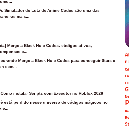
omo...
s Simulador de Luta de Anime Codes são uma das
aneiras mais...
uia] Merge a Black Hole Codes: códigos ativos,
compensas e...
A
ocurando Merge a Black Hole Codes para conseguir Stars e
Bi
sh sem...
Cr
Er
Fe
G
 Como instalar Scripts com Executor no Roblox 2026
Ne
P
ê está perdido nesse universo de códigos mágicos no
 e...
Ra
Ro
S