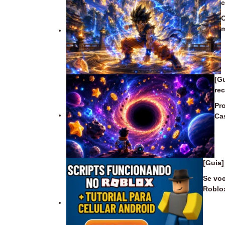
c
O
m
[G
re
Pr
Ca
[Guia]
Se voc
Roblox