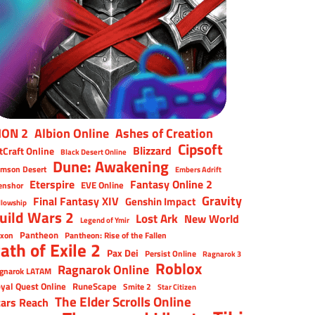
ION 2
Albion Online
Ashes of Creation
Cipsoft
Blizzard
tCraft Online
Black Desert Online
Dune: Awakening
imson Desert
Embers Adrift
Eterspire
Fantasy Online 2
EVE Online
enshor
Gravity
Final Fantasy XIV
Genshin Impact
llowship
uild Wars 2
Lost Ark
New World
Legend of Ymir
Pantheon
xon
Pantheon: Rise of the Fallen
ath of Exile 2
Pax Dei
Persist Online
Ragnarok 3
Roblox
Ragnarok Online
gnarok LATAM
yal Quest Online
RuneScape
Smite 2
Star Citizen
The Elder Scrolls Online
tars Reach