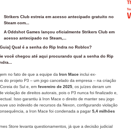
T
To
W
Strikers Club estreia em acesso antecipado gratuito no
Steam com...
A Oddshot Games lançou oficialmente Strikers Club em
acesso antecipado no Steam,...
[Guia] Qual é a senha do Rip Indra no Roblox?
Se você chegou até aqui procurando qual a senha do Rip
ndra...
igem no fato de que a equipe da
Iron Mace
inclui ex-
os do projeto P3 – um jogo cancelado da empresa – na criação
a Coreia do Sul e, em
fevereiro de 2025
, os juízes deram um
 violação de direitos autorais, pois o P3 nunca foi finalizado e,
ectual. Isso garantiu à Iron Mace o direito de manter seu jogo
houve uso indevido de recursos da Nexon, configurando violação
consequência, a Iron Mace foi condenada a pagar
5,4 milhões
es Store levanta questionamentos, já que a decisão judicial