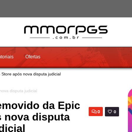
toriais
Ofertas
Store após nova disputa judicial
emovido da Epic
0
0
 nova disputa
dicial