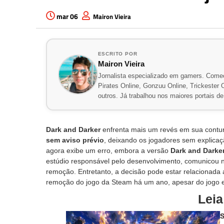
mar 06
Mairon Vieira
ESCRITO POR
Mairon Vieira
Jornalista especializado em gamers. Comec
Pirates Online, Gonzuu Online, Trickester On
outros. Já trabalhou nos maiores portais 
Dark and Darker
enfrenta mais um revés em sua contur
sem aviso prévio
, deixando os jogadores sem explicaçã
agora exibe um erro, embora a versão
Dark and Darker
estúdio responsável pelo desenvolvimento, comunicou no
remoção. Entretanto, a decisão pode estar relacionada 
remoção do jogo da Steam há um ano, apesar do jogo es
Lei
S