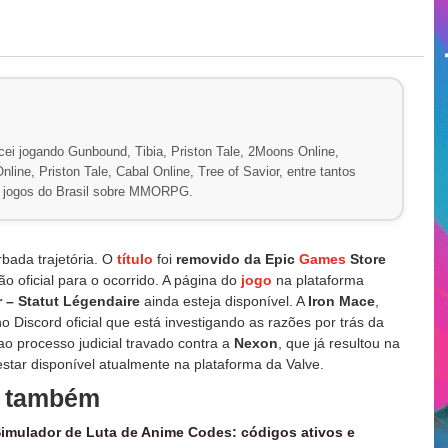
ei jogando Gunbound, Tibia, Priston Tale, 2Moons Online,
line, Priston Tale, Cabal Online, Tree of Savior, entre tantos
de jogos do Brasil sobre MMORPG.
bada trajetória. O
título
foi
removido da Epic
Games
Store
o oficial para o ocorrido. A página do
jogo
na plataforma
 – Statut Légendaire
ainda esteja disponível. A
Iron Mace
,
 Discord oficial que está investigando as razões por trás da
ao processo judicial travado contra a
Nexon
, que já resultou na
tar disponível atualmente na plataforma da Valve.
a também
imulador de Luta de Anime Codes: códigos ativos e