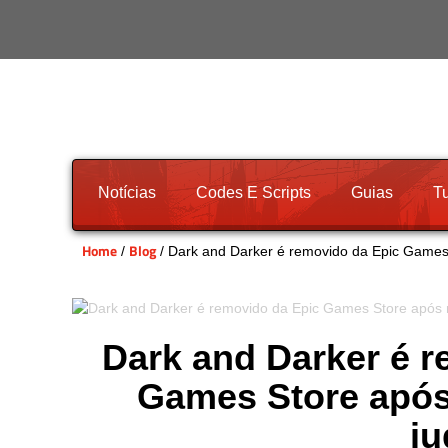
Notícias
Codes E Scripts
Guias
Tu
Home
Blog
/
/ Dark and Darker é removido da Epic Games 
Dark and Darker é r
Games Store após
ju