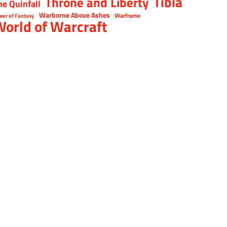
Tibia
Throne and Liberty
he Quinfall
Warborne Above Ashes
Warframe
wer of Fantasy
orld of Warcraft