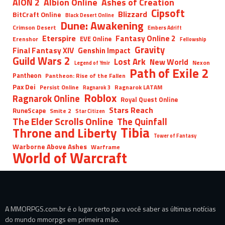
AION 2
Albion Online
Ashes of Creation
Cipsoft
Blizzard
BitCraft Online
Black Desert Online
Dune: Awakening
Crimson Desert
Embers Adrift
Eterspire
Fantasy Online 2
EVE Online
Erenshor
Fellowship
Gravity
Final Fantasy XIV
Genshin Impact
Guild Wars 2
Lost Ark
New World
Nexon
Legend of Ymir
Path of Exile 2
Pantheon
Pantheon: Rise of the Fallen
Pax Dei
Persist Online
Ragnarok LATAM
Ragnarok 3
Roblox
Ragnarok Online
Royal Quest Online
Stars Reach
RuneScape
Smite 2
Star Citizen
The Elder Scrolls Online
The Quinfall
Tibia
Throne and Liberty
Tower of Fantasy
Warborne Above Ashes
Warframe
World of Warcraft
A MMORPGS.com.br é o lugar certo para você saber as últimas notícias
do mundo mmorpgs em primeira mão.