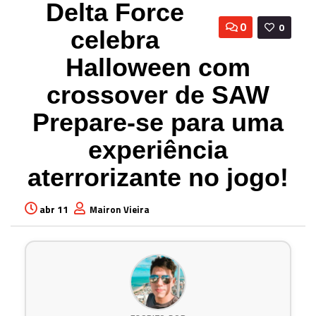
Delta Force
0
0
celebra
Halloween com
crossover de SAW
Prepare-se para uma
experiência
aterrorizante no jogo!
abr 11
Mairon Vieira