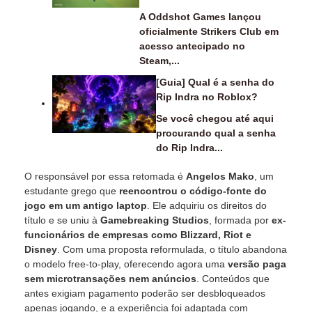
A Oddshot Games lançou
oficialmente Strikers Club em
acesso antecipado no
Steam,...
[Guia] Qual é a senha do
Rip Indra no Roblox?
Se você chegou até aqui
procurando qual a senha
do Rip Indra...
O responsável por essa retomada é
Angelos Mako
, um
estudante grego que
reencontrou o código-fonte do
jogo em um antigo laptop
. Ele adquiriu os direitos do
título e se uniu à
Gamebreaking Studios
, formada por
ex-
funcionários de empresas como Blizzard, Riot e
Disney
. Com uma proposta reformulada, o título abandona
o modelo free-to-play, oferecendo agora uma
versão paga
sem microtransações nem anúncios
. Conteúdos que
antes exigiam pagamento poderão ser desbloqueados
apenas jogando, e a experiência foi adaptada com