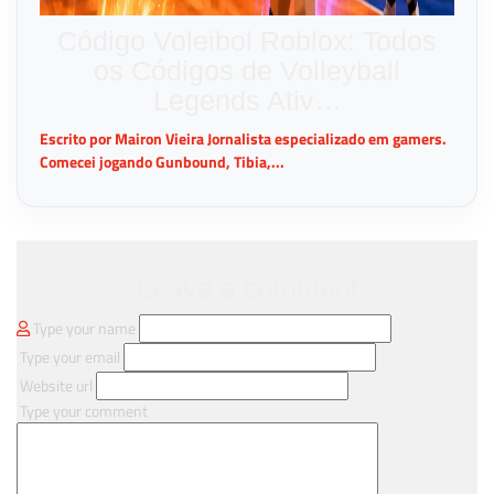
Código Voleibol Roblox: Todos
os Códigos de Volleyball
Legends Ativ…
Escrito por Mairon Vieira Jornalista especializado em gamers.
Comecei jogando Gunbound, Tibia,...
Leave a comment
Type your name
Type your email
Website url
Type your comment