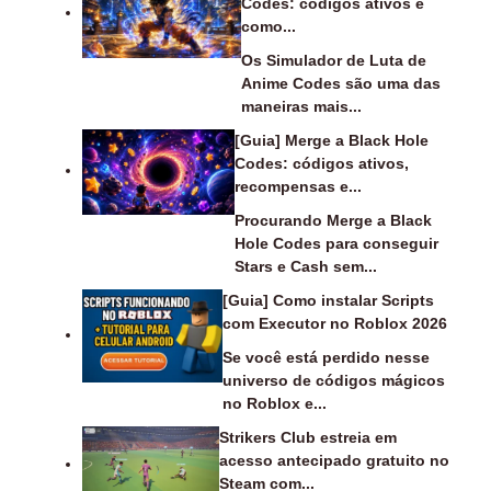
Codes: códigos ativos e
como...
Os Simulador de Luta de
Anime Codes são uma das
maneiras mais...
[Guia] Merge a Black Hole
Codes: códigos ativos,
recompensas e...
Procurando Merge a Black
Hole Codes para conseguir
Stars e Cash sem...
[Guia] Como instalar Scripts
com Executor no Roblox 2026
Se você está perdido nesse
universo de códigos mágicos
no Roblox e...
Strikers Club estreia em
acesso antecipado gratuito no
Steam com...