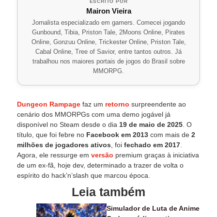
ESCRITO POR
Mairon Vieira
Jornalista especializado em gamers. Comecei jogando
Gunbound, Tibia, Priston Tale, 2Moons Online, Pirates
Online, Gonzuu Online, Trickester Online, Priston Tale,
Cabal Online, Tree of Savior, entre tantos outros. Já
trabalhou nos maiores portais de jogos do Brasil sobre
MMORPG.
Dungeon Rampage
faz um
retorno
surpreendente ao
cenário dos MMORPGs com uma demo jogável já
disponível no Steam desde o dia
19 de maio de 2025
. O
título, que foi febre no
Facebook em 2013
com mais de
2
milhões de jogadores ativos
, foi
fechado em 2017
.
Agora, ele ressurge em
versão
premium graças à iniciativa
de um ex-fã, hoje dev, determinado a trazer de volta o
espírito do hack’n’slash que marcou época.
Leia também
Simulador de Luta de Anime