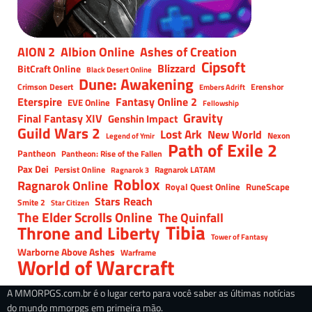
AION 2
Albion Online
Ashes of Creation
Cipsoft
Blizzard
BitCraft Online
Black Desert Online
Dune: Awakening
Crimson Desert
Erenshor
Embers Adrift
Eterspire
Fantasy Online 2
EVE Online
Fellowship
Gravity
Final Fantasy XIV
Genshin Impact
Guild Wars 2
Lost Ark
New World
Nexon
Legend of Ymir
Path of Exile 2
Pantheon
Pantheon: Rise of the Fallen
Pax Dei
Persist Online
Ragnarok LATAM
Ragnarok 3
Roblox
Ragnarok Online
Royal Quest Online
RuneScape
Stars Reach
Smite 2
Star Citizen
The Elder Scrolls Online
The Quinfall
Tibia
Throne and Liberty
Tower of Fantasy
Warborne Above Ashes
Warframe
World of Warcraft
A MMORPGS.com.br é o lugar certo para você saber as últimas notícias
do mundo mmorpgs em primeira mão.