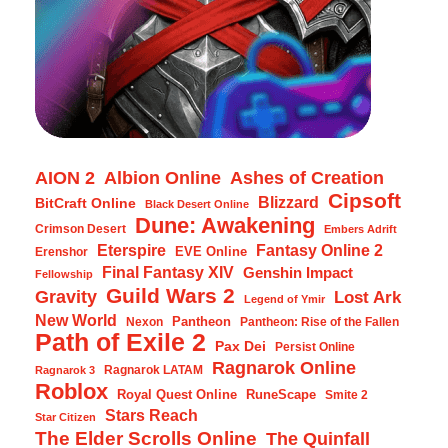
AION 2
Albion Online
Ashes of Creation
Cipsoft
Blizzard
BitCraft Online
Black Desert Online
Dune: Awakening
Crimson Desert
Embers Adrift
Eterspire
Fantasy Online 2
EVE Online
Erenshor
Final Fantasy XIV
Genshin Impact
Fellowship
Guild Wars 2
Gravity
Lost Ark
Legend of Ymir
New World
Pantheon
Nexon
Pantheon: Rise of the Fallen
Path of Exile 2
Pax Dei
Persist Online
Ragnarok Online
Ragnarok LATAM
Ragnarok 3
Roblox
Royal Quest Online
RuneScape
Smite 2
Stars Reach
Star Citizen
The Elder Scrolls Online
The Quinfall