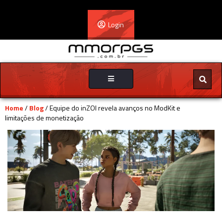
Login
Toggle
navigation
Home
/
Blog
/ Equipe do inZOI revela avanços no ModKit e
limitações de monetização