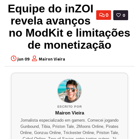
Equipe do inZOI
0
0
revela avanços
no ModKit e limitações
de monetização
jun 09
Mairon Vieira
ESCRITO POR
Mairon Vieira
Jornalista especializado em gamers. Comecei jogando
Gunbound, Tibia, Priston Tale, 2Moons Online, Pirates
Online, Gonzuu Online, Trickester Online, Priston Tale,