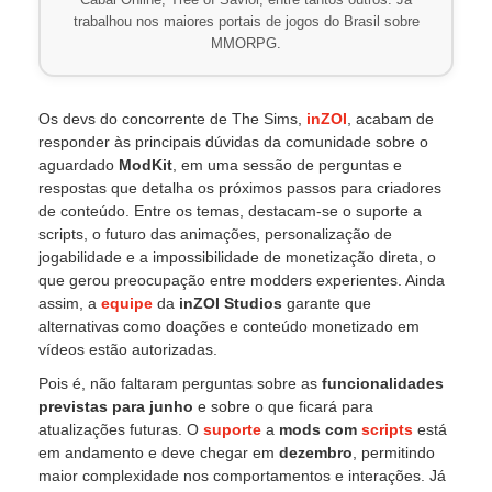
Cabal Online, Tree of Savior, entre tantos outros. Já
trabalhou nos maiores portais de jogos do Brasil sobre
MMORPG.
Os devs do concorrente de The Sims,
inZOI
, acabam de
responder às principais dúvidas da comunidade sobre o
aguardado
ModKit
, em uma sessão de perguntas e
respostas que detalha os próximos passos para criadores
de conteúdo. Entre os temas, destacam-se o suporte a
scripts, o futuro das animações, personalização de
jogabilidade e a impossibilidade de monetização direta, o
que gerou preocupação entre modders experientes. Ainda
assim, a
equipe
da
inZOI Studios
garante que
alternativas como doações e conteúdo monetizado em
vídeos estão autorizadas.
Pois é, não faltaram perguntas sobre as
funcionalidades
previstas para junho
e sobre o que ficará para
atualizações futuras. O
suporte
a
mods com
scripts
está
em andamento e deve chegar em
dezembro
, permitindo
maior complexidade nos comportamentos e interações. Já