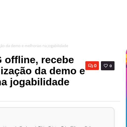
ffline, recebe
0
0
lização da demo e
a jogabilidade