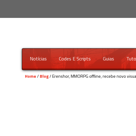
Notícias
Codes E Scripts
Guias
Tuto
Home
/
Blog
/ Erenshor, MMORPG offline, recebe novo visual