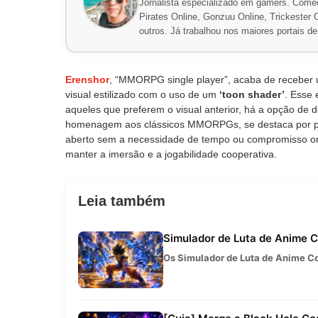
Jornalista especializado em gamers. Comec
Pirates Online, Gonzuu Online, Trickester On
outros. Já trabalhou nos maiores portais 
Erenshor
, “MMORPG single player”, acaba de receber 
visual estilizado com o uso de um
‘toon shader’
. Esse 
aqueles que preferem o visual anterior, há a opção de 
homenagem aos clássicos MMORPGs, se destaca por p
aberto sem a necessidade de tempo ou compromisso on
manter a imersão e a jogabilidade cooperativa.
Leia também
Simulador de Luta de Anime Co
Os Simulador de Luta de Anime Co