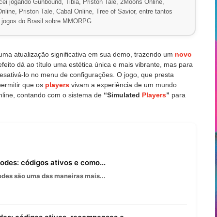
ei jogando Gunbound, Tibia, Priston Tale, 2Moons Online,
line, Priston Tale, Cabal Online, Tree of Savior, entre tantos
de jogos do Brasil sobre MMORPG.
uma atualização significativa em sua demo, trazendo um
novo
efeito dá ao título uma estética única e mais vibrante, mas para
desativá-lo no menu de configurações. O jogo, que presta
ermitir que os
players
vivam a experiência de um mundo
line, contando com o sistema de
“Simulated
Players
”
para
des: códigos ativos e como...
des são uma das maneiras mais...