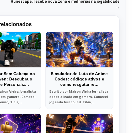
Runescape, recebe nova zona e melhorias na jogabilidade
→
relacionados
ar Sem Cabeça no
Simulador de Luta de Anime
ven: Descubra o
Codes: códigos ativos e
 e Personaliz…
como resgatar re…
iron Vieira Jornalista
Escrito por Mairon Vieira Jornalista
o em gamers. Comecei
especializado em gamers. Comecei
und, Tibia,...
jogando Gunbound, Tibia,...