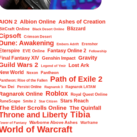
AION 2
Albion Online
Ashes of Creation
Blizzard
BitCraft Online
Black Desert Online
Cipsoft
Crimson Desert
Dune: Awakening
Erenshor
Embers Adrift
Eterspire
Fantasy Online 2
EVE Online
Fellowship
Gravity
Final Fantasy XIV
Genshin Impact
Guild Wars 2
Lost Ark
Legend of Ymir
New World
Pantheon
Nexon
Path of Exile 2
Pantheon: Rise of the Fallen
Pax Dei
Persist Online
Ragnarok LATAM
Ragnarok 3
Roblox
Ragnarok Online
Royal Quest Online
Stars Reach
RuneScape
Smite 2
Star Citizen
The Elder Scrolls Online
The Quinfall
Tibia
Throne and Liberty
Warborne Above Ashes
Warframe
Tower of Fantasy
World of Warcraft