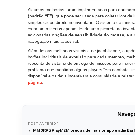
Algumas melhorias foram implementadas para aprimorar
(padrão “E”)
, que pode ser usada para coletar loot de 
simples clique direito no inventário. O sistema de miner
extraíam minérios apenas tendo uma picareta no inventá
adicionadas
opções de sensibilidade do mouse
, e a
navegação mais acessível.
Além dessas melhorias visuais e de jogabilidade, o upda
botões individuais de expulsão para cada membro, me
reescrita do sistema de entrega de missões para maior
problema que mantinha alguns players “em combate” imp
disponível e os devs incentivam a comunidade a relatar
página
.
Navega
POST ANTERIOR
← MMORPG PlayM2M precisa de mais tempo e adia Earl