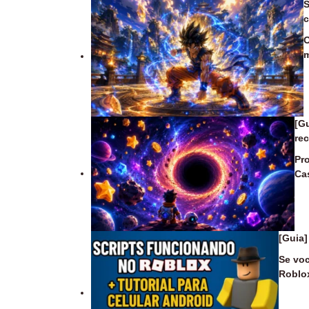
S
c
O
m
[G
re
Pr
Ca
[Guia]
Se voc
Roblox