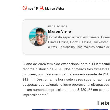
nov 15
Mairon Vieira
ESCRITO POR
Mairon Vieira
Jornalista especializado em gamers. Comec
Pirates Online, Gonzuu Online, Trickester On
outros. Já trabalhou nos maiores portais 
O ano de 2024 tem sido excepcional para a
11 bit stud
recorde histórico de 2020. Nos primeiros três trimestre
milhões
, um crescimento anual impressionante de 211,
$19 milhões
, uma melhora sete vezes superior ao mes
despesas operacionais, o lucro operacional ultrapasso
— um aumento impressionante de 3.420,1% em compara
impressionante?
Lei