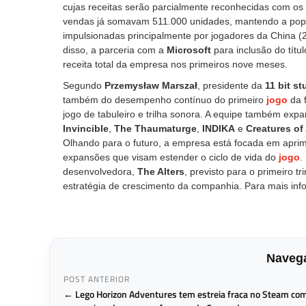
cujas receitas serão parcialmente reconhecidas com os
vendas já somavam 511.000 unidades, mantendo a popu
impulsionadas principalmente por jogadores da China 
disso, a parceria com a
Microsoft
para inclusão do tít
receita total da empresa nos primeiros nove meses.
Segundo
Przemysław Marszał
, presidente da
11 bit st
também do desempenho contínuo do primeiro
jogo
da 
jogo de tabuleiro e trilha sonora. A equipe também expa
Invincible
,
The Thaumaturge
,
INDIKA
e
Creatures of
Olhando para o futuro, a empresa está focada em aprim
expansões que visam estender o ciclo de vida do
jogo
.
desenvolvedora,
The Alters
, previsto para o primeiro 
estratégia de crescimento da companhia. Para mais inf
Navega
POST ANTERIOR
← Lego Horizon Adventures tem estreia fraca no Steam co