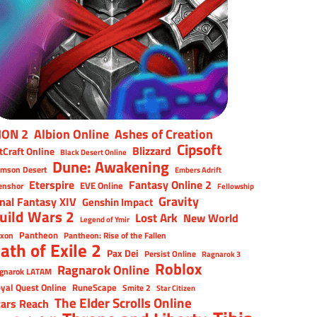
ION 2
Albion Online
Ashes of Creation
Cipsoft
Blizzard
tCraft Online
Black Desert Online
Dune: Awakening
imson Desert
Embers Adrift
Eterspire
Fantasy Online 2
EVE Online
enshor
Fellowship
Gravity
inal Fantasy XIV
Genshin Impact
uild Wars 2
Lost Ark
New World
Legend of Ymir
Pantheon
xon
Pantheon: Rise of the Fallen
ath of Exile 2
Pax Dei
Persist Online
Ragnarok 3
Roblox
Ragnarok Online
gnarok LATAM
yal Quest Online
RuneScape
Smite 2
Star Citizen
The Elder Scrolls Online
tars Reach