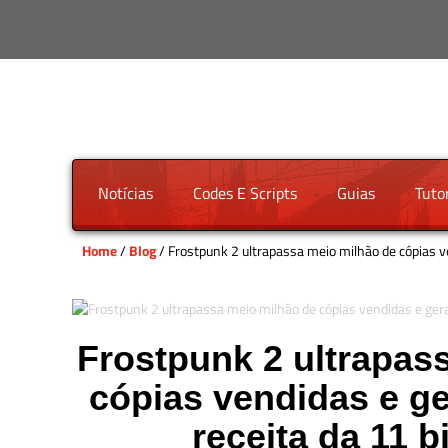
Notícias
Codes E Scripts
Guias
Tutor
Home
/
Blog
/ Frostpunk 2 ultrapassa meio milhão de cópias v
Frostpunk 2 ultrapas
cópias vendidas e g
receita da 11 b