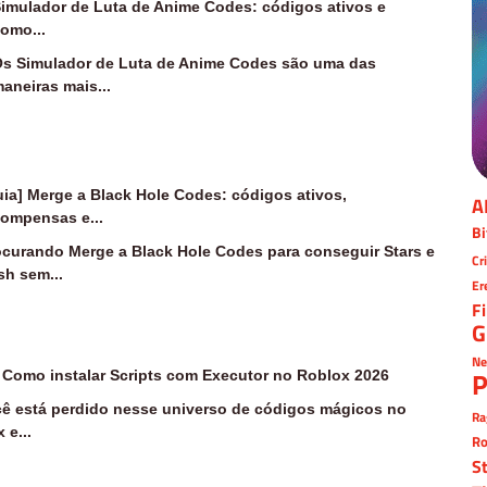
imulador de Luta de Anime Codes: códigos ativos e
omo...
s Simulador de Luta de Anime Codes são uma das
aneiras mais...
uia] Merge a Black Hole Codes: códigos ativos,
A
compensas e...
Bi
ocurando Merge a Black Hole Codes para conseguir Stars e
Cr
sh sem...
Er
F
G
Ne
P
 Como instalar Scripts com Executor no Roblox 2026
ê está perdido nesse universo de códigos mágicos no
Ra
 e...
Ro
S