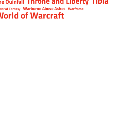
Tibia
Throne and Liberty
he Quinfall
Warborne Above Ashes
Warframe
wer of Fantasy
orld of Warcraft