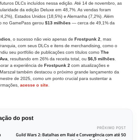
 futuros DLCs incluídos nessa edição. Até 14 de novembro, as
laridade da edição Deluxe em 48,7%. As vendas foram
(24,2%), Estados Unidos (18,5%) e Alemanha (7,2%). Além
ulo no GamePass gerou
$13 milhões
— cerca de 49,1% da
udios
, o sucesso não veio apenas de
Frostpunk 2
, mas
franquia, com seus DLCs e itens de merchandising, como o
ndiu seu portfólio de publicações com títulos como
The
 Ava
, resultando em 26% da receita total, ou
$6,5 milhões
.
orar a experiência de
Frostpunk 2
com atualizações e
 Marszał também destacou o próximo grande lançamento da
trimestre de 2025, como um ponto crucial para sustentar a
ormações,
acesse o site
.
ção do post
PRÓXIMO POST
m
Guild Wars 2: Batalhas em Raid e Convergência com até 50