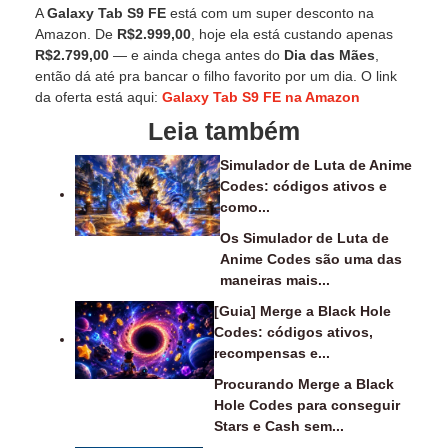
A
Galaxy Tab S9 FE
está com um super desconto na
Amazon. De
R$2.999,00
, hoje ela está custando apenas
R$2.799,00
— e ainda chega antes do
Dia das Mães
,
então dá até pra bancar o filho favorito por um dia. O link
da oferta está aqui:
Galaxy Tab S9 FE na Amazon
Leia também
Simulador de Luta de Anime
Codes: códigos ativos e
como...
Os Simulador de Luta de
Anime Codes são uma das
maneiras mais...
[Guia] Merge a Black Hole
Codes: códigos ativos,
recompensas e...
Procurando Merge a Black
Hole Codes para conseguir
Stars e Cash sem...