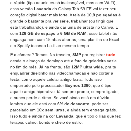
e rápido (tipo aquele crush inalcançável, mas com Wi-Fi),
essa versão
Lavanda
do Galaxy Tab S9 FE vai fazer seu
coração digital bater mais forte. A tela de
10,9 polegadas
é
grande o bastante pra ver série, trabalhar (ou fingir que
está trabalhando), e ainda dar uma de artista no Canva. E
com
128 GB de espaço
e
6 GB de RAM
, esse tablet não
engasga nem com 15 abas abertas, uma planilha do Excel
e o Spotify tocando Lo-fi ao mesmo tempo.
E a câmera? Temos! Na traseira,
8MP
pra registrar
tudo
—
desde o almoço de domingo até a foto da geladeira vazia
no fim do mês. Já na frente, são
12MP ultra wide
, pra te
enquadrar direitinho nas videochamadas e não cortar a
testa, como aquele celular antigo fazia. Tudo isso
empurrado pelo processador
Exynos 1380
, que é tipo
aquele amigo hiperativo: tá sempre pronto, sempre ligado,
e nunca perde o ritmo. Se você ainda está em dúvida,
lembra que ele está com
6% de desconto
, pode ser
parcelado em
10x sem juros
, e ainda tem entrega grátis.
Isso tudo e ainda na cor
Lavanda
, que é tipo o lilás que fez
terapia: calmo, bonito e cheio de estilo.