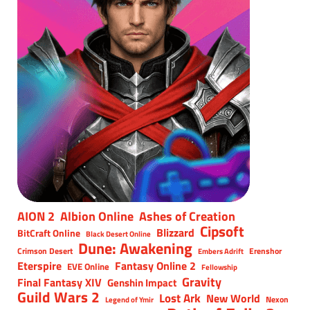
AION 2
Albion Online
Ashes of Creation
Cipsoft
Blizzard
BitCraft Online
Black Desert Online
Dune: Awakening
Crimson Desert
Erenshor
Embers Adrift
Eterspire
Fantasy Online 2
EVE Online
Fellowship
Gravity
Final Fantasy XIV
Genshin Impact
Guild Wars 2
Lost Ark
New World
Nexon
Legend of Ymir