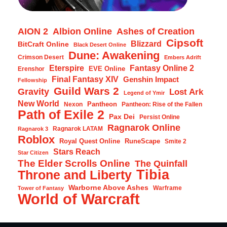
AION 2
Albion Online
Ashes of Creation
Cipsoft
Blizzard
BitCraft Online
Black Desert Online
Dune: Awakening
Crimson Desert
Embers Adrift
Eterspire
Fantasy Online 2
EVE Online
Erenshor
Final Fantasy XIV
Genshin Impact
Fellowship
Guild Wars 2
Gravity
Lost Ark
Legend of Ymir
New World
Pantheon
Nexon
Pantheon: Rise of the Fallen
Path of Exile 2
Pax Dei
Persist Online
Ragnarok Online
Ragnarok LATAM
Ragnarok 3
Roblox
Royal Quest Online
RuneScape
Smite 2
Stars Reach
Star Citizen
The Elder Scrolls Online
The Quinfall
Tibia
Throne and Liberty
Warborne Above Ashes
Warframe
Tower of Fantasy
World of Warcraft