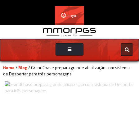
Login
Toggle
navigation
Home
/
Blog
/ GrandChase prepara grande atualização com sistema
de Despertar para três personagens