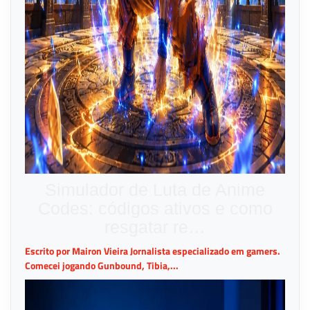
Simulador de Luta de Anime
Codes: códigos ativos e como
resgatar re…
Escrito por Mairon Vieira Jornalista especializado em gamers.
Comecei jogando Gunbound, Tibia,...