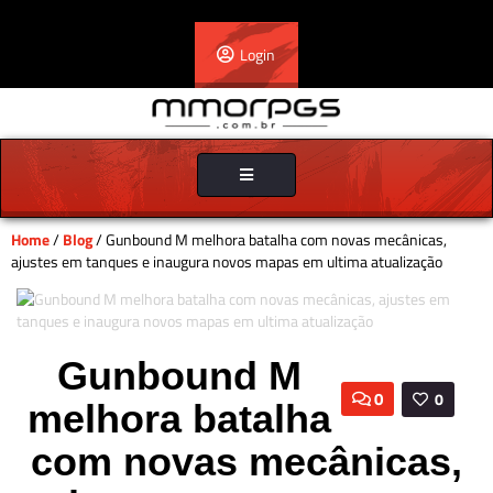
Login
Toggle
navigation
Home
/
Blog
/ Gunbound M melhora batalha com novas mecânicas,
ajustes em tanques e inaugura novos mapas em ultima atualização
Gunbound M
0
0
melhora batalha
com novas mecânicas,