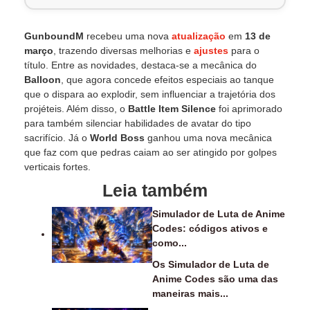
GunboundM
recebeu uma nova
atualização
em
13 de
março
, trazendo diversas melhorias e
ajustes
para o
título. Entre as novidades, destaca-se a mecânica do
Balloon
, que agora concede efeitos especiais ao tanque
que o dispara ao explodir, sem influenciar a trajetória dos
projéteis. Além disso, o
Battle Item Silence
foi aprimorado
para também silenciar habilidades de avatar do tipo
sacrifício. Já o
World Boss
ganhou uma nova mecânica
que faz com que pedras caiam ao ser atingido por golpes
verticais fortes.
Leia também
Simulador de Luta de Anime
Codes: códigos ativos e
como...
Os Simulador de Luta de
Anime Codes são uma das
maneiras mais...