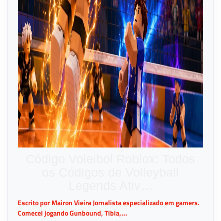
Código Voleibol Roblox: Todos
os Códigos de Volleyball
Legends Ativ…
Escrito por Mairon Vieira Jornalista especializado em gamers.
Comecei jogando Gunbound, Tibia,...