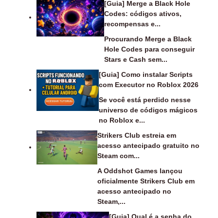
[Guia] Merge a Black Hole
Codes: códigos ativos,
recompensas e...
Procurando Merge a Black
Hole Codes para conseguir
Stars e Cash sem...
[Guia] Como instalar Scripts
com Executor no Roblox 2026
Se você está perdido nesse
universo de códigos mágicos
no Roblox e...
Strikers Club estreia em
acesso antecipado gratuito no
Steam com...
A Oddshot Games lançou
oficialmente Strikers Club em
acesso antecipado no
Steam,...
[Guia] Qual é a senha do