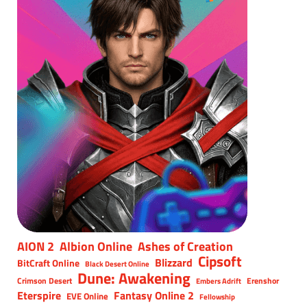
AION 2
Albion Online
Ashes of Creation
Cipsoft
Blizzard
BitCraft Online
Black Desert Online
Dune: Awakening
Crimson Desert
Erenshor
Embers Adrift
Eterspire
Fantasy Online 2
EVE Online
Fellowship