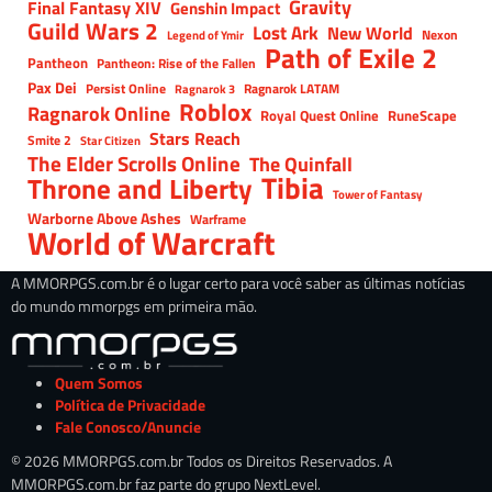
Gravity
Final Fantasy XIV
Genshin Impact
Guild Wars 2
Lost Ark
New World
Nexon
Legend of Ymir
Path of Exile 2
Pantheon
Pantheon: Rise of the Fallen
Pax Dei
Persist Online
Ragnarok LATAM
Ragnarok 3
Roblox
Ragnarok Online
Royal Quest Online
RuneScape
Stars Reach
Smite 2
Star Citizen
The Elder Scrolls Online
The Quinfall
Tibia
Throne and Liberty
Tower of Fantasy
Warborne Above Ashes
Warframe
World of Warcraft
A MMORPGS.com.br é o lugar certo para você saber as últimas notícias
do mundo mmorpgs em primeira mão.
Quem Somos
Política de Privacidade
Fale Conosco/Anuncie
© 2026 MMORPGS.com.br Todos os Direitos Reservados. A
MMORPGS.com.br faz parte do grupo NextLevel.