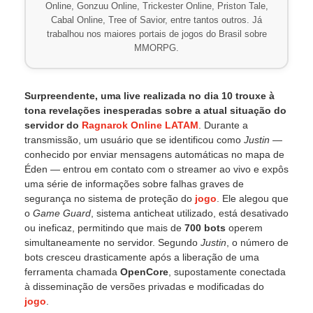
Online, Gonzuu Online, Trickester Online, Priston Tale,
Cabal Online, Tree of Savior, entre tantos outros. Já
trabalhou nos maiores portais de jogos do Brasil sobre
MMORPG.
Surpreendente, uma live realizada no dia 10 trouxe à
tona revelações inesperadas sobre a atual situação do
servidor do
Ragnarok Online
LATAM
. Durante a
transmissão, um usuário que se identificou como
Justin
—
conhecido por enviar mensagens automáticas no mapa de
Éden — entrou em contato com o streamer ao vivo e expôs
uma série de informações sobre falhas graves de
segurança no sistema de proteção do
jogo
. Ele alegou que
o
Game Guard
, sistema anticheat utilizado, está desativado
ou ineficaz, permitindo que mais de
700 bots
operem
simultaneamente no servidor. Segundo
Justin
, o número de
bots cresceu drasticamente após a liberação de uma
ferramenta chamada
OpenCore
, supostamente conectada
à disseminação de versões privadas e modificadas do
jogo
.