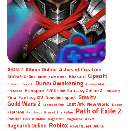
AION 2
Albion Online
Ashes of Creation
Cipsoft
Blizzard
BitCraft Online
Black Desert Online
Dune: Awakening
Crimson Desert
Embers Adrift
Eterspire
Fantasy Online 2
EVE Online
Erenshor
Fellowship
Gravity
Final Fantasy XIV
Genshin Impact
Guild Wars 2
Lost Ark
New World
Nexon
Legend of Ymir
Path of Exile 2
Pantheon
Pantheon: Rise of the Fallen
Pax Dei
Persist Online
Ragnarok LATAM
Ragnarok 3
Roblox
Ragnarok Online
Royal Quest Online