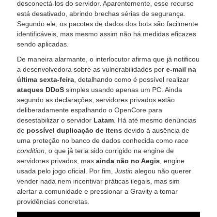
desconectá-los do servidor. Aparentemente, esse recurso
está desativado, abrindo brechas sérias de segurança.
Segundo ele, os pacotes de dados dos bots são facilmente
identificáveis, mas mesmo assim não há medidas eficazes
sendo aplicadas.
De maneira alarmante, o interlocutor afirma que já notificou
a desenvolvedora sobre as vulnerabilidades por
e-mail na
última sexta-feira
, detalhando como é possível realizar
ataques DDoS
simples usando apenas um PC. Ainda
segundo as declarações, servidores privados estão
deliberadamente espalhando o OpenCore para
desestabilizar o servidor
Latam
. Há até mesmo denúncias
de
possível duplicação de itens
devido à ausência de
uma proteção no banco de dados conhecida como
race
condition
, o que já teria sido corrigido na engine de
servidores privados, mas
ainda não no Aegis
, engine
usada pelo jogo oficial. Por fim,
Justin
alegou não querer
vender nada nem incentivar práticas ilegais, mas sim
alertar a comunidade e pressionar a Gravity a tomar
providências concretas.