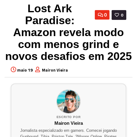
Lost Ark
0
0
Paradise:
Amazon revela modo
com menos grind e
novos desafios em 2025
maio 19
Mairon Vieira
ESCRITO POR
Mairon Vieira
Jornalista especializado em gamers. Comecei jogando
Gunbound, Tibia, Priston Tale, 2Moons Online, Pirates