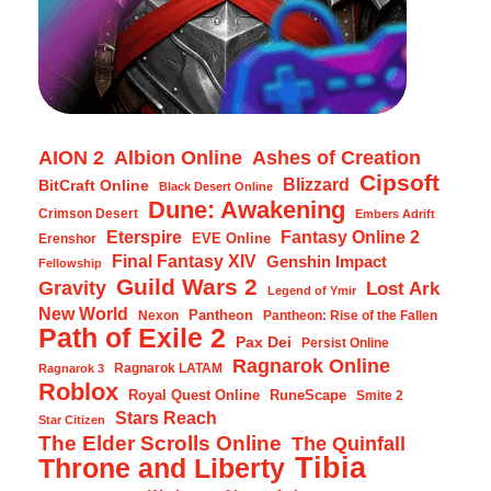
AION 2
Albion Online
Ashes of Creation
Cipsoft
Blizzard
BitCraft Online
Black Desert Online
Dune: Awakening
Crimson Desert
Embers Adrift
Eterspire
Fantasy Online 2
EVE Online
Erenshor
Final Fantasy XIV
Genshin Impact
Fellowship
Guild Wars 2
Gravity
Lost Ark
Legend of Ymir
New World
Pantheon
Nexon
Pantheon: Rise of the Fallen
Path of Exile 2
Pax Dei
Persist Online
Ragnarok Online
Ragnarok LATAM
Ragnarok 3
Roblox
Royal Quest Online
RuneScape
Smite 2
Stars Reach
Star Citizen
The Elder Scrolls Online
The Quinfall
Tibia
Throne and Liberty