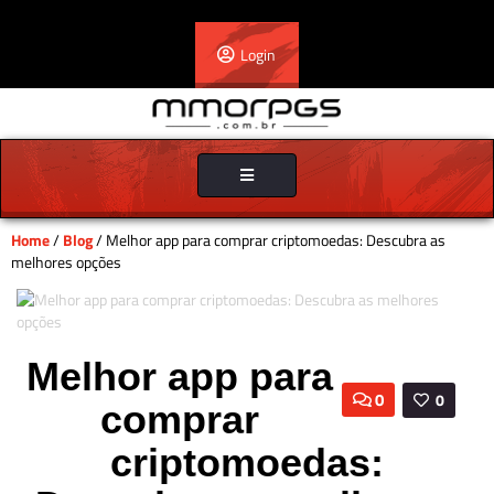
Login
Toggle
navigation
Home
/
Blog
/ Melhor app para comprar criptomoedas: Descubra as
melhores opções
Melhor app para
0
0
comprar
criptomoedas: