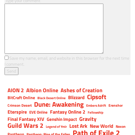
Type your comment
Save my name, email, and website in this browser for the next time
I comment.
AION 2
Albion Online
Ashes of Creation
Cipsoft
Blizzard
BitCraft Online
Black Desert Online
Dune: Awakening
Crimson Desert
Erenshor
Embers Adrift
Eterspire
Fantasy Online 2
EVE Online
Fellowship
Gravity
Final Fantasy XIV
Genshin Impact
Guild Wars 2
Lost Ark
New World
Nexon
Legend of Ymir
Path of Exile 2
Pantheon
Pantheon: Rise of the Fallen