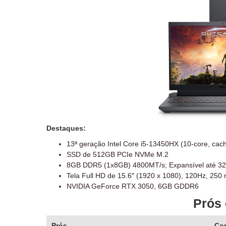
Destaques:
13ª geração Intel Core i5-13450HX (10-core, ca
SSD de 512GB PCIe NVMe M.2
8GB DDR5 (1x8GB) 4800MT/s; Expansível até 3
Tela Full HD de 15.6″ (1920 x 1080), 120Hz, 250 n
NVIDIA GeForce RTX 3050, 6GB GDDR6
Prós 
Prós
Co