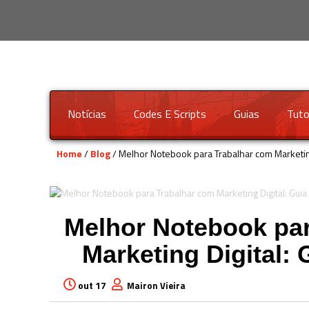
Notícias
Codes E Scripts
Guias
Tuto
Home
/
Blog
/ Melhor Notebook para Trabalhar com Marketing
Melhor Notebook par
Marketing Digital:
out 17
Mairon Vieira