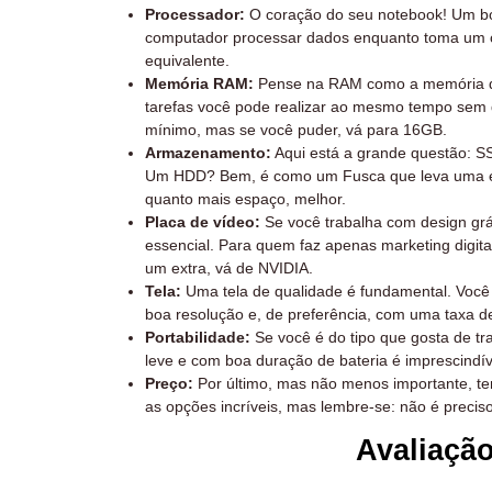
Processador:
O coração do seu notebook! Um bo
computador processar dados enquanto toma um ca
equivalente.
Memória RAM:
Pense na RAM como a memória de
tarefas você pode realizar ao mesmo tempo sem
mínimo, mas se você puder, vá para 16GB.
Armazenamento:
Aqui está a grande questão: S
Um HDD? Bem, é como um Fusca que leva uma ete
quanto mais espaço, melhor.
Placa de vídeo:
Se você trabalha com design grá
essencial. Para quem faz apenas marketing digita
um extra, vá de NVIDIA.
Tela:
Uma tela de qualidade é fundamental. Você
boa resolução e, de preferência, com uma taxa de
Portabilidade:
Se você é do tipo que gosta de t
leve e com boa duração de bateria é imprescindív
Preço:
Por último, mas não menos importante, te
as opções incríveis, mas lembre-se: não é preci
Avaliaçã