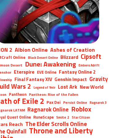
ION 2
Albion Online
Ashes of Creation
Cipsoft
Blizzard
tCraft Online
Black Desert Online
Dune: Awakening
imson Desert
Embers Adrift
Eterspire
Fantasy Online 2
EVE Online
enshor
Gravity
Final Fantasy XIV
Genshin Impact
llowship
uild Wars 2
Lost Ark
New World
Legend of Ymir
Pantheon
xon
Pantheon: Rise of the Fallen
ath of Exile 2
Pax Dei
Persist Online
Ragnarok 3
Roblox
Ragnarok Online
gnarok LATAM
yal Quest Online
RuneScape
Smite 2
Star Citizen
The Elder Scrolls Online
tars Reach
Throne and Liberty
he Quinfall
ibia