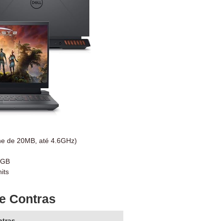
che de 20MB, até 4.6GHz)
2GB
its
e Contras
ntras