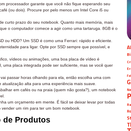
m processador garante que você não fique esperando seu
fé (ou dois). Procure por pelo menos um Intel Core i5 ou
 curto prazo do seu notebook. Quanto mais memória, mais
 que o computador comece a agir como uma tartaruga. 8GB é o
SD ou HDD? Um SSD é como uma Ferrari: rápido e eficiente.
A
rnidade para ligar. Opte por SSD sempre que possível, e
Bi
fico, vídeos ou animações, uma boa placa de vídeo é
Cr
l, uma placa integrada pode ser suficiente, mas se você quer
Er
Fe
 vai passar horas olhando para ela, então escolha uma com
G
 atualização alta para uma experiência mais suave.
Ne
rabalhar em cafés ou na praia (quem não gosta?), um notebook
P
el.
nha um orçamento em mente. É fácil se deixar levar por todas
Ra
so vender um rim para ter um bom notebook.
Ro
S
o de Produtos
T
T