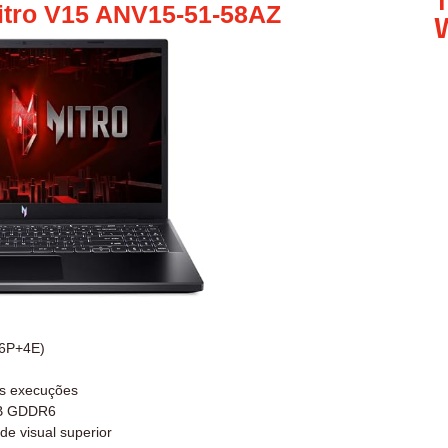
itro V15 ANV15-51-58AZ
W
 6P+4E)
s execuções
GB GDDR6
ade visual superior