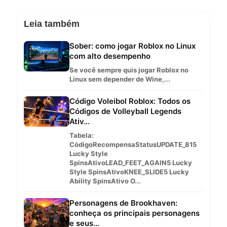
Leia também
Sober: como jogar Roblox no Linux
com alto desempenho
Se você sempre quis jogar Roblox no
Linux sem depender de Wine,...
Código Voleibol Roblox: Todos os
Códigos de Volleyball Legends
Ativ…
Tabela:
CódigoRecompensaStatusUPDATE_815
Lucky Style
SpinsAtivoLEAD_FEET_AGAIN5 Lucky
Style SpinsAtivoKNEE_SLIDE5 Lucky
Ability SpinsAtivo O...
Personagens de Brookhaven:
conheça os principais personagens
e seus…