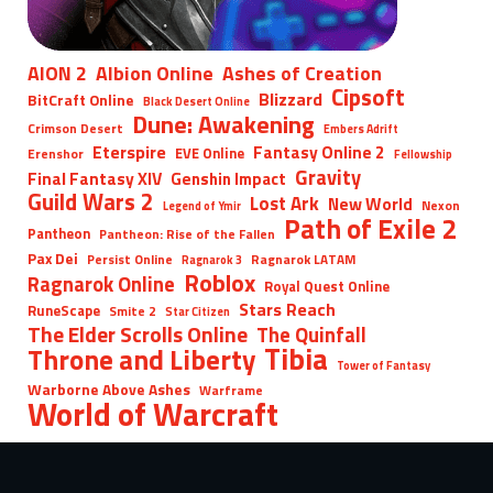
AION 2
Albion Online
Ashes of Creation
Cipsoft
Blizzard
BitCraft Online
Black Desert Online
Dune: Awakening
Crimson Desert
Embers Adrift
Eterspire
Fantasy Online 2
EVE Online
Erenshor
Fellowship
Gravity
Final Fantasy XIV
Genshin Impact
Guild Wars 2
Lost Ark
New World
Nexon
Legend of Ymir
Path of Exile 2
Pantheon
Pantheon: Rise of the Fallen
Pax Dei
Persist Online
Ragnarok LATAM
Ragnarok 3
Roblox
Ragnarok Online
Royal Quest Online
Stars Reach
RuneScape
Smite 2
Star Citizen
The Elder Scrolls Online
The Quinfall
Tibia
Throne and Liberty
Tower of Fantasy
Warborne Above Ashes
Warframe
World of Warcraft