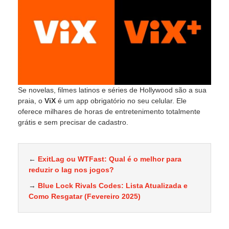
Se novelas, filmes latinos e séries de Hollywood são a sua
praia, o
ViX
é um app obrigatório no seu celular. Ele
oferece milhares de horas de entretenimento totalmente
grátis e sem precisar de cadastro.
←
ExitLag ou WTFast: Qual é o melhor para
reduzir o lag nos jogos?
→
Blue Lock Rivals Codes: Lista Atualizada e
Como Resgatar (Fevereiro 2025)