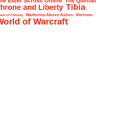
he Elder Scrolls Online
The Quinfall
Tibia
hrone and Liberty
Warborne Above Ashes
Warframe
wer of Fantasy
World of Warcraft