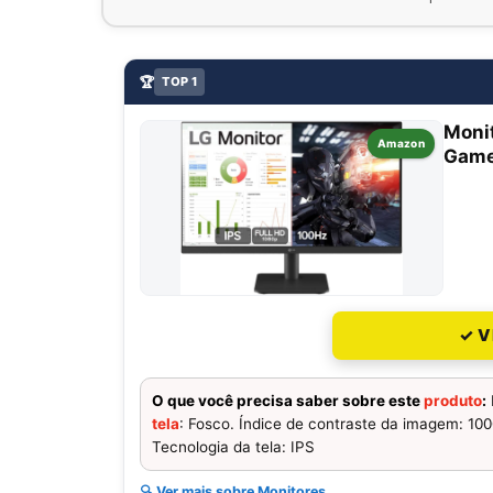
🏆
TOP 1
Moni
Amazon
Gamer
✓ V
O que você precisa saber sobre este
produto
:
tela
: Fosco. Índice de contraste da imagem: 1000
Tecnologia da tela: IPS
🔍 Ver mais sobre Monitores