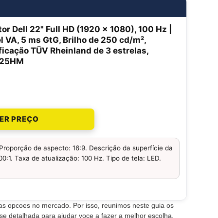
or Dell 22" Full HD (1920 x 1080), 100 Hz |
l VA, 5 ms GtG, Brilho de 250 cd/m²,
ficação TÜV Rheinland de 3 estrelas,
225HM
ER PREÇO
Proporção de aspecto: 16:9. Descrição da superfície da
0:1. Taxa de atualização: 100 Hz. Tipo de tela: LED.
tas opcoes no mercado. Por isso, reunimos neste guia os
ise detalhada para ajudar voce a fazer a melhor escolha.