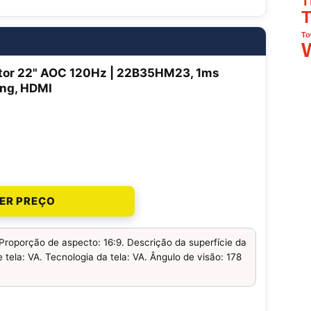
T
T
To
tor 22" AOC 120Hz | 22B35HM23, 1ms
ng, HDMI
ER PREÇO
Proporção de aspecto: 16:9. Descrição da superfície da
e tela: VA. Tecnologia da tela: VA. Ângulo de visão: 178