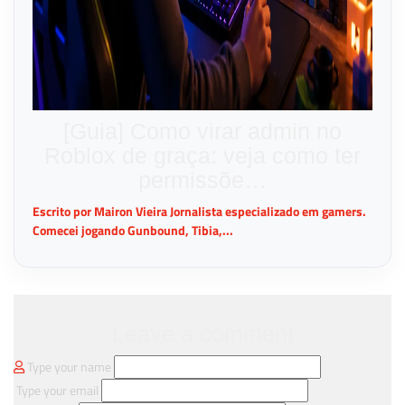
[Guia] Como virar admin no
Roblox de graça: veja como ter
permissõe…
Escrito por Mairon Vieira Jornalista especializado em gamers.
Comecei jogando Gunbound, Tibia,...
Leave a comment
Type your name
Type your email