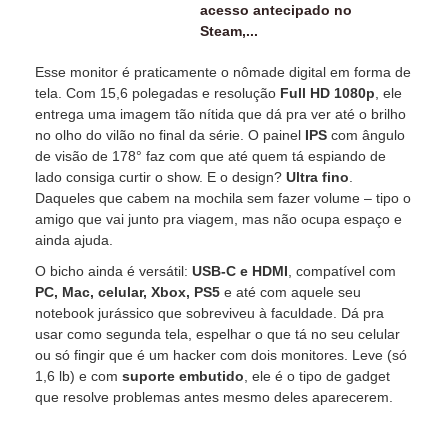
acesso antecipado no
Steam,...
Esse monitor é praticamente o nômade digital em forma de
tela. Com 15,6 polegadas e resolução
Full HD 1080p
, ele
entrega uma imagem tão nítida que dá pra ver até o brilho
no olho do vilão no final da série. O painel
IPS
com ângulo
de visão de 178° faz com que até quem tá espiando de
lado consiga curtir o show. E o design?
Ultra fino
.
Daqueles que cabem na mochila sem fazer volume – tipo o
amigo que vai junto pra viagem, mas não ocupa espaço e
ainda ajuda.
O bicho ainda é versátil:
USB-C e HDMI
, compatível com
PC, Mac, celular, Xbox, PS5
e até com aquele seu
notebook jurássico que sobreviveu à faculdade. Dá pra
usar como segunda tela, espelhar o que tá no seu celular
ou só fingir que é um hacker com dois monitores. Leve (só
1,6 lb) e com
suporte embutido
, ele é o tipo de gadget
que resolve problemas antes mesmo deles aparecerem.