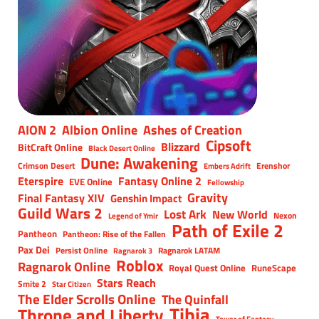
AION 2
Albion Online
Ashes of Creation
Cipsoft
Blizzard
BitCraft Online
Black Desert Online
Dune: Awakening
Crimson Desert
Erenshor
Embers Adrift
Eterspire
Fantasy Online 2
EVE Online
Fellowship
Gravity
Final Fantasy XIV
Genshin Impact
Guild Wars 2
Lost Ark
New World
Nexon
Legend of Ymir
Path of Exile 2
Pantheon
Pantheon: Rise of the Fallen
Pax Dei
Persist Online
Ragnarok LATAM
Ragnarok 3
Roblox
Ragnarok Online
Royal Quest Online
RuneScape
Stars Reach
Smite 2
Star Citizen
The Elder Scrolls Online
The Quinfall
Tibia
Throne and Liberty