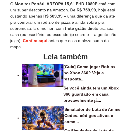
O
Monitor Portátil ARZOPA 15,6” FHD 1080P
está com
um super desconto na Amazon. De
R$ 759,99
, hoje está
custando apenas
R$ 589,99
– uma diferença que dá até
pra comprar um rodízio de pizza e ainda sobra pra
sobremesa. E o melhor: com
frete grátis
direto pra sua
casa (ou escritório, ou esconderijo secreto… a gente não
julga).
Confira aqui
antes que essa moleza suma do
mapa.
Leia também
[Guia] Como jogar Roblox
no Xbox 360? Veja a
resposta...
Se você ainda tem um Xbox
360 guardado em casa,
provavelmente já...
Simulador de Luta de Anime
Codes: códigos ativos e
como...
Os Simulador de Luta de