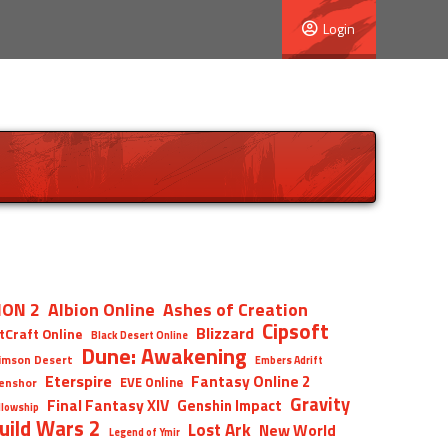
Login
ION 2
Albion Online
Ashes of Creation
Cipsoft
Blizzard
tCraft Online
Black Desert Online
Dune: Awakening
imson Desert
Embers Adrift
Eterspire
Fantasy Online 2
EVE Online
enshor
Gravity
Final Fantasy XIV
Genshin Impact
llowship
uild Wars 2
Lost Ark
New World
Legend of Ymir