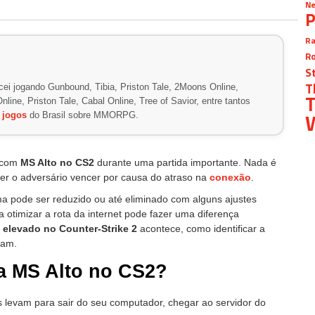
Ne
P
Ra
Ro
S
T
ei jogando Gunbound, Tibia, Priston Tale, 2Moons Online,
T
line, Priston Tale, Cabal Online, Tree of Savior, entre tantos
W
e
jogos
do Brasil sobre MMORPG.
o com
MS Alto no CS2
durante uma partida importante. Nada é
 ver o adversário vencer por causa do atraso na
conexão
.
ma pode ser reduzido ou até eliminado com alguns ajustes
ra otimizar a rota da internet pode fazer uma diferença
 elevado no Counter-Strike 2
acontece, como identificar a
nam.
ca MS Alto no CS2?
 levam para sair do seu computador, chegar ao servidor do