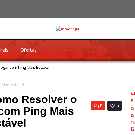
riais
Ofertas
Jogar com Ping Mais Estável
A
omo Resolver o
Bi
0
0
 com Ping Mais
Cr
Er
tável
Fe
G