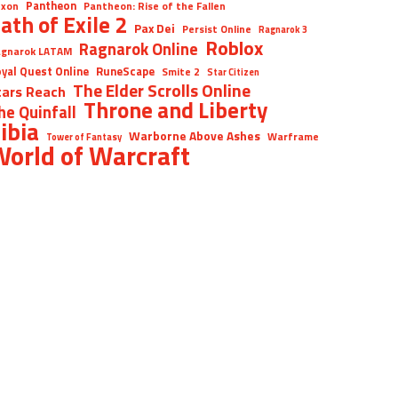
Pantheon
xon
Pantheon: Rise of the Fallen
ath of Exile 2
Pax Dei
Persist Online
Ragnarok 3
Roblox
Ragnarok Online
gnarok LATAM
yal Quest Online
RuneScape
Smite 2
Star Citizen
The Elder Scrolls Online
tars Reach
Throne and Liberty
he Quinfall
ibia
Warborne Above Ashes
Warframe
Tower of Fantasy
orld of Warcraft