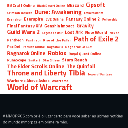
Cipsoft
Blizzard
BitCraft Online
Black Desert Online
Dune: Awakening
Crimson Desert
Embers Adrift
Eterspire
Fantasy Online 2
EVE Online
Erenshor
Fellowship
Gravity
Final Fantasy XIV
Genshin Impact
Guild Wars 2
Lost Ark
New World
Nexon
Legend of Ymir
Path of Exile 2
Pantheon
Pantheon: Rise of the Fallen
Pax Dei
Persist Online
Ragnarok LATAM
Ragnarok 3
Roblox
Ragnarok Online
Royal Quest Online
Stars Reach
RuneScape
Smite 2
Star Citizen
The Elder Scrolls Online
The Quinfall
Tibia
Throne and Liberty
Tower of Fantasy
Warborne Above Ashes
Warframe
World of Warcraft
A MMORPGS.com.br é o lugar certo para você saber as últimas notícias
do mundo mmorpgs em primeira mão.