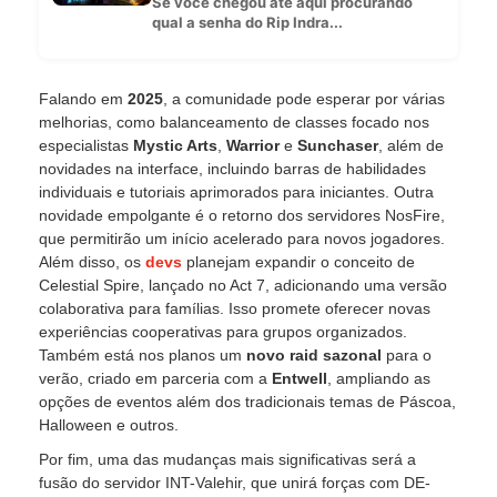
Se você chegou até aqui procurando
qual a senha do Rip Indra...
Falando em
2025
, a comunidade pode esperar por várias
melhorias, como balanceamento de classes focado nos
especialistas
Mystic Arts
,
Warrior
e
Sunchaser
, além de
novidades na interface, incluindo barras de habilidades
individuais e tutoriais aprimorados para iniciantes. Outra
novidade empolgante é o retorno dos servidores NosFire,
que permitirão um início acelerado para novos jogadores.
Além disso, os
devs
planejam expandir o conceito de
Celestial Spire, lançado no Act 7, adicionando uma versão
colaborativa para famílias. Isso promete oferecer novas
experiências cooperativas para grupos organizados.
Também está nos planos um
novo raid sazonal
para o
verão, criado em parceria com a
Entwell
, ampliando as
opções de eventos além dos tradicionais temas de Páscoa,
Halloween e outros.
Por fim, uma das mudanças mais significativas será a
fusão do servidor INT-Valehir, que unirá forças com DE-