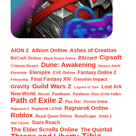
AION 2
Albion Online
Ashes of Creation
Cipsoft
Blizzard
BitCraft Online
Black Desert Online
Dune: Awakening
Crimson Desert
Embers Adrift
Eterspire
Fantasy Online 2
EVE Online
Erenshor
Final Fantasy XIV
Genshin Impact
Fellowship
Guild Wars 2
Gravity
Lost Ark
Legend of Ymir
New World
Pantheon
Nexon
Pantheon: Rise of the Fallen
Path of Exile 2
Pax Dei
Persist Online
Ragnarok Online
Ragnarok LATAM
Ragnarok 3
Roblox
Royal Quest Online
RuneScape
Smite 2
Stars Reach
Star Citizen
The Elder Scrolls Online
The Quinfall