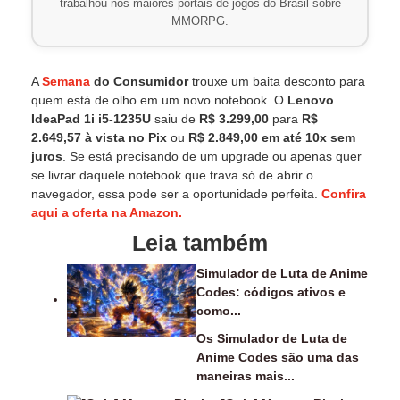
trabalhou nos maiores portais de jogos do Brasil sobre
MMORPG.
A
Semana
do Consumidor
trouxe um baita desconto para
quem está de olho em um novo notebook. O
Lenovo
IdeaPad 1i i5-1235U
saiu de
R$ 3.299,00
para
R$
2.649,57 à vista no Pix
ou
R$ 2.849,00 em até 10x sem
juros
. Se está precisando de um upgrade ou apenas quer
se livrar daquele notebook que trava só de abrir o
navegador, essa pode ser a oportunidade perfeita.
Confira
aqui a oferta na Amazon.
Leia também
Simulador de Luta de Anime
Codes: códigos ativos e
como...
Os Simulador de Luta de
Anime Codes são uma das
maneiras mais...