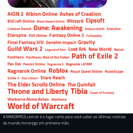
AION 2
Albion Online
Ashes of Creation
Cipsoft
Blizzard
BitCraft Online
Black Desert Online
Dune: Awakening
Crimson Desert
Erenshor
Embers Adrift
Eterspire
Fantasy Online 2
EVE Online
Fellowship
Gravity
Final Fantasy XIV
Genshin Impact
Guild Wars 2
Lost Ark
New World
Nexon
Legend of Ymir
Path of Exile 2
Pantheon
Pantheon: Rise of the Fallen
Pax Dei
Persist Online
Ragnarok LATAM
Ragnarok 3
Roblox
Ragnarok Online
Royal Quest Online
RuneScape
Stars Reach
Smite 2
Star Citizen
The Elder Scrolls Online
The Quinfall
Tibia
Throne and Liberty
Tower of Fantasy
Warborne Above Ashes
Warframe
World of Warcraft
A MMORPGS.com.br é o lugar certo para você saber as últimas notícias
do mundo mmorpgs em primeira mão.