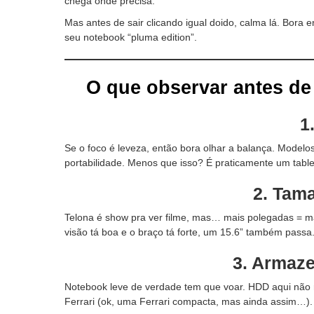
chega onde precisa.
Mas antes de sair clicando igual doido, calma lá. Bora 
seu notebook “pluma edition”.
O que observar antes d
1
Se o foco é leveza, então bora olhar a balança. Model
portabilidade. Menos que isso? É praticamente um table
2.
Tama
Telona é show pra ver filme, mas… mais polegadas = ma
visão tá boa e o braço tá forte, um 15.6” também passa
3.
Armaz
Notebook leve de verdade tem que voar. HDD aqui não
Ferrari (ok, uma Ferrari compacta, mas ainda assim…).