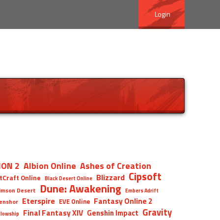
Login
ION 2
Albion Online
Ashes of Creation
Cipsoft
Blizzard
tCraft Online
Black Desert Online
Dune: Awakening
imson Desert
Embers Adrift
Eterspire
Fantasy Online 2
EVE Online
enshor
Gravity
Final Fantasy XIV
Genshin Impact
llowship