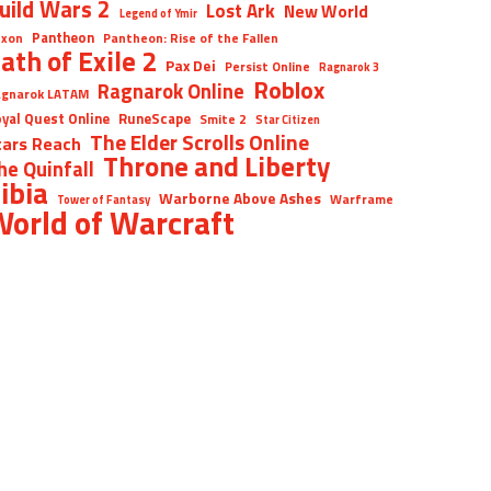
uild Wars 2
Lost Ark
New World
Legend of Ymir
Pantheon
xon
Pantheon: Rise of the Fallen
ath of Exile 2
Pax Dei
Persist Online
Ragnarok 3
Roblox
Ragnarok Online
gnarok LATAM
yal Quest Online
RuneScape
Smite 2
Star Citizen
The Elder Scrolls Online
tars Reach
Throne and Liberty
he Quinfall
ibia
Warborne Above Ashes
Warframe
Tower of Fantasy
orld of Warcraft