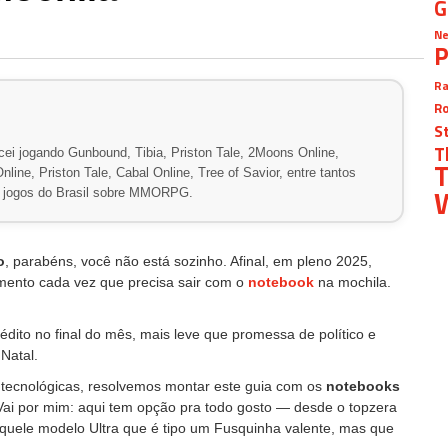
G
Ne
P
Ra
Ro
S
T
ei jogando Gunbound, Tibia, Priston Tale, 2Moons Online,
T
line, Priston Tale, Cabal Online, Tree of Savior, entre tantos
W
de jogos do Brasil sobre MMORPG.
o
, parabéns, você não está sozinho. Afinal, em pleno 2025,
mento cada vez que precisa sair com o
notebook
na mochila.
édito no final do mês, mais leve que promessa de político e
Natal.
ais tecnológicas, resolvemos montar este guia com os
notebooks
ai por mim: aqui tem opção pra todo gosto — desde o topzera
quele modelo Ultra que é tipo um Fusquinha valente, mas que