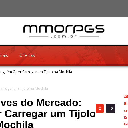
riais
Ofertas
nguém Quer Carregar um Tijolo na Mochila
A
ves do Mercado:
Bi
0
0
Carregar um Tijolo
Cr
Er
Mochila
Fe