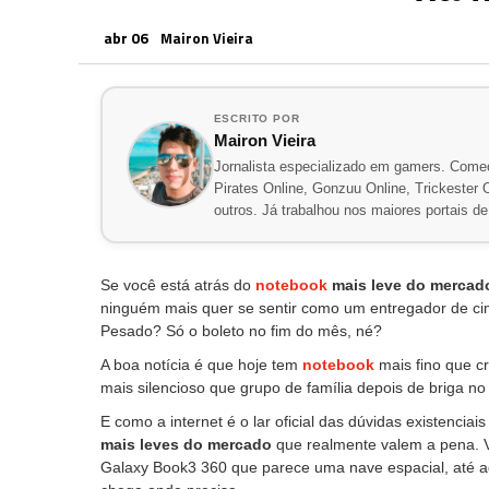
abr 06
Mairon Vieira
ESCRITO POR
Mairon Vieira
Jornalista especializado em gamers. Comec
Pirates Online, Gonzuu Online, Trickester On
outros. Já trabalhou nos maiores portais 
Se você está atrás do
notebook
mais leve do mercad
ninguém mais quer se sentir como um entregador de ci
Pesado? Só o boleto no fim do mês, né?
A boa notícia é que hoje tem
notebook
mais fino que cr
mais silencioso que grupo de família depois de briga no 
E como a internet é o lar oficial das dúvidas existenci
mais leves do mercado
que realmente valem a pena. V
Galaxy Book3 360 que parece uma nave espacial, até a