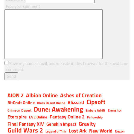
Type your comment
Save my name, email, and website in this browser for the next time
I comment.
AION 2
Albion Online
Ashes of Creation
Cipsoft
Blizzard
BitCraft Online
Black Desert Online
Dune: Awakening
Crimson Desert
Erenshor
Embers Adrift
Eterspire
Fantasy Online 2
EVE Online
Fellowship
Gravity
Final Fantasy XIV
Genshin Impact
Guild Wars 2
Lost Ark
New World
Nexon
Legend of Ymir