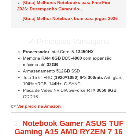
←
[Guia] Melhores Notebooks para Free Fire
2026: Desempenho Garantido…
→
[Guia] Melhor Notebook bom para jogos 2026
✓ Principais Vantagens
Processador
Intel Core i5-
13450HX
Memória RAM
8GB
DD5-
4800
com expansão
máxima até
32GB
Armazenamento
512GB
SSD
Tela 15.6″ FHD (
1920×1080
) IPS
300nits
Anti-glare,
100
% sRGB,
144Hz
, G-SYNC
Placa de Vídeo NVIDIA GeForce RTX
3050
6GB
GDDR6
👉
Ver preco na Amazon
2.
Notebook Gamer ASUS TUF
Gaming A15 AMD RYZEN 7 16