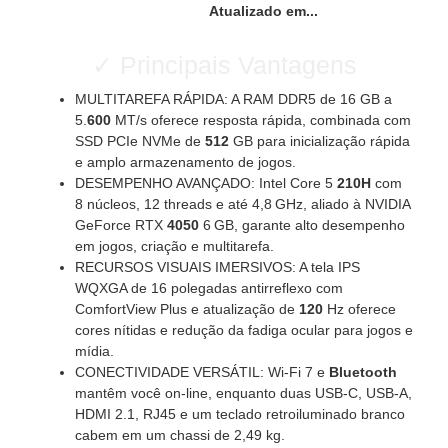
Atualizado em...
✓ Principais Vantagens
MULTITAREFA RÁPIDA: A RAM DDR5 de 16 GB a
5.
600
MT/s oferece resposta rápida, combinada com
SSD PCIe NVMe de
512
GB para inicialização rápida
e amplo armazenamento de jogos.
DESEMPENHO AVANÇADO: Intel Core 5
210H
com
8 núcleos, 12 threads e até 4,8 GHz, aliado à NVIDIA
GeForce RTX
4050
6 GB, garante alto desempenho
em jogos, criação e multitarefa.
RECURSOS VISUAIS IMERSIVOS: A tela IPS
WQXGA de 16 polegadas antirreflexo com
ComfortView Plus e atualização de
120
Hz oferece
cores nítidas e redução da fadiga ocular para jogos e
mídia.
CONECTIVIDADE VERSÁTIL: Wi-Fi 7 e
Bluetooth
mantêm você on-line, enquanto duas USB-C, USB-A,
HDMI 2.1, RJ45 e um teclado retroiluminado branco
cabem em um chassi de 2,49 kg.