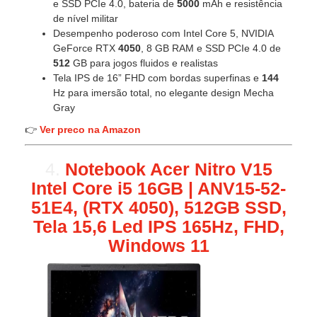
e SSD PCIe 4.0, bateria de
5000
mAh e resistência
de nível militar
Desempenho poderoso com Intel Core 5, NVIDIA
GeForce RTX
4050
, 8 GB RAM e SSD PCIe 4.0 de
512
GB para jogos fluidos e realistas
Tela IPS de 16” FHD com bordas superfinas e
144
Hz para imersão total, no elegante design Mecha
Gray
👉
Ver preco na Amazon
4.
Notebook Acer Nitro V15
Intel Core i5 16GB | ANV15-52-
51E4, (RTX 4050), 512GB SSD,
Tela 15,6 Led IPS 165Hz, FHD,
Windows 11