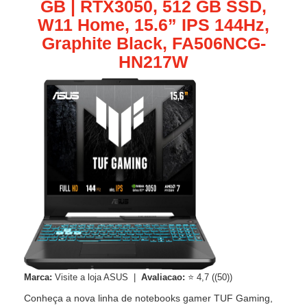
GB | RTX3050, 512 GB SSD,
W11 Home, 15.6” IPS 144Hz,
Graphite Black, FA506NCG-
HN217W
Marca:
Visite a loja ASUS |
Avaliacao:
⭐ 4,7 ((50))
Conheça a nova linha de notebooks gamer TUF Gaming,