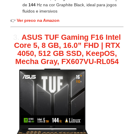
de
144
Hz na cor Graphite Black, ideal para jogos
fluidos e imersivos
👉
Ver preco na Amazon
3.
ASUS TUF Gaming F16 Intel
Core 5, 8 GB, 16.0” FHD | RTX
4050, 512 GB SSD, KeepOS,
Mecha Gray, FX607VU-RL054