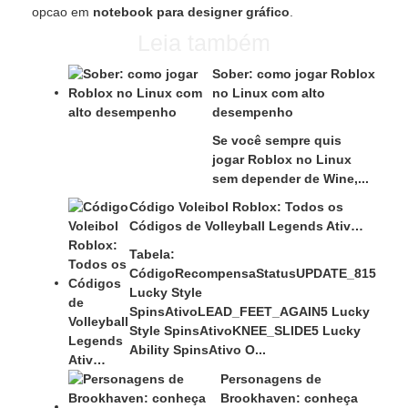
opcao em
notebook para designer gráfico
.
Leia também
Sober: como jogar Roblox
no Linux com alto
desempenho
Se você sempre quis
jogar Roblox no Linux
sem depender de Wine,...
Código Voleibol Roblox: Todos os
Códigos de Volleyball Legends Ativ…
Tabela:
CódigoRecompensaStatusUPDATE_815
Lucky Style
SpinsAtivoLEAD_FEET_AGAIN5 Lucky
Style SpinsAtivoKNEE_SLIDE5 Lucky
Ability SpinsAtivo O...
Personagens de
Brookhaven: conheça