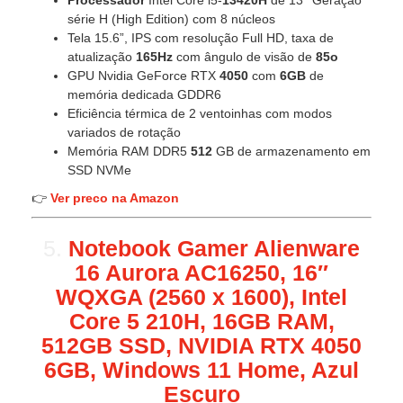
série H (High Edition) com 8 núcleos
Tela 15.6”, IPS com resolução Full HD, taxa de
atualização
165Hz
com ângulo de visão de
85o
GPU Nvidia GeForce RTX
4050
com
6GB
de
memória dedicada GDDR6
Eficiência térmica de 2 ventoinhas com modos
variados de rotação
Memória RAM DDR5
512
GB de armazenamento em
SSD NVMe
👉
Ver preco na Amazon
5.
Notebook Gamer Alienware
16 Aurora AC16250, 16″
WQXGA (2560 x 1600), Intel
Core 5 210H, 16GB RAM,
512GB SSD, NVIDIA RTX 4050
6GB, Windows 11 Home, Azul
Escuro