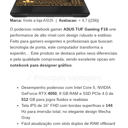
Marca:
Visite a loja ASUS |
Avaliacao:
⭐ 4,7 ((156))
O poderoso notebook gamer
ASUS TUF Gaming F16
une
performance de alto nível com design robusto e estiloso.
Feito para gamers exigentes e profissionais que buscam
tecnologia de ponta, este computador transforma a
experiên… Este produto se destaca pelos seus diferenciais
e pela qualidade comprovada, sendo excelente opcao em
notebook para designer gráfico
.
✓ Principais Vantagens
Desempenho poderoso com Intel Core 5, NVIDIA
GeForce RTX
4050
, 8 GB RAM e SSD PCIe 4.0 de
512
GB para jogos fluidos e realistas
Tela IPS de 16” FHD com bordas superfinas e
144
Hz para imersão total, no elegante design Mecha
Gray
Fácil atualização com slots duplos de RAM offboard