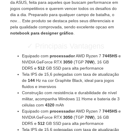
da ASUS, feita para aqueles que buscam performance em
jogos competitivos e querem vencer todos os desafios do
dia a dia. Preparado para qualquer campo de batalha, o
nov… Este produto se destaca pelos seus diferenciais e
pela qualidade comprovada, sendo excelente opcao em
notebook para designer gráfico
.
✓ Principais Vantagens
Equipado com
processador
AMD Ryzen 7
7445HS
e
NVIDIA GeForce RTX
3050
(TGP
70W
), 16 GB
DDR5 e
512
GB SSD para alta performance
Tela IPS de 15,6 polegadas com taxa de atualização
de
144
Hz na cor Graphite Black, ideal para jogos
fluidos e imersivos
Construção com resistência e durabilidade de nível
militar, acompanha Windows 11 Home e bateria de 3
células com
4320
mAh
Equipado com
processador
AMD Ryzen 7
7445HS
e
NVIDIA GeForce RTX
3050
(TGP
70W
), 16 GB
DDR5 e
512
GB SSD para alta performance
Tela IPS de 15,6 polegadas com taxa de atualização